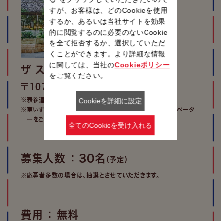
すが、お客様は、どのCookieを使用
するか、あるいは当社サイトを効果
的に閲覧するのに必要のないCookie
を全て拒否するか、選択していただ
くことができます。より詳細な情報
に関しては、当社の
Cookieポリシー
ザ ストリングス 表参道
をご覧ください。
〒107-0061 東京都港区北青山3-6-8
※表参道駅B5出口直結
Cookieを詳細に設定
※車いす、ベビーカーでご来館のお客様は、A1出口のエレベータ
ーをご利用ください。
全てのCookieを受け入れる
募集人数 ： 30名
（予定）
※応募者多数の場合は、抽選とさせていただきます。
費用 ： 無料