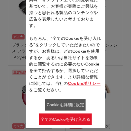
基づいて、お客様が実際にご興味を
持つと思われる製品のコンテンツや
広告を表示したいと考えておりま
す。
ガス火
ガス火
もちろん、”全てのCookieを受け入れ
る”をクリックしていただきたいので
ブラックミラー・インテン
ブラックミラー・インテン
ス フライパン 20cm
すが、お客様は、どのCookieを使用
ス フライパン 26cm
￥2,948
￥3,608
するか、あるいは当社サイトを効果
的に閲覧するのに必要のないCookie
を全て拒否するか、選択していただ
直営店限定
オンライン限定
くことができます。より詳細な情報
に関しては、当社の
Cookieポリシー
をご覧ください。
Cookieを詳細に設定
全てのCookieを受け入れる
ガス火
ギフトラッピング
ガス火
ギフトラッピング