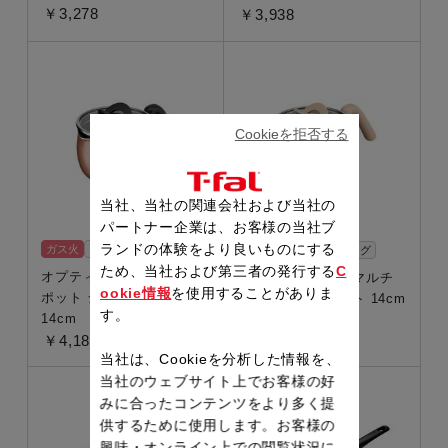
￥3,278
￥3,938
Cookieを拒否する
当社、当社の関連会社および当社の
パートナー企業は、お客様の当社ブ
ランドの体験をより良いものにする
ガス火
ギフトラッピング
ガス火
ギフトラッピング
ため、当社および第三者の発行する
C
オプティスペース マルチ
オプティスペース マルチ
ookie情報
を使用することがありま
ポット シナモンブラウン
ポット ライトミント 14cm
す。
14cm
￥4,180
￥4,180
当社は、Cookieを分析した情報を、
当社のウェブサイト上でお客様の好
みに合ったコンテンツをより多く提
供するために使用します。お客様の
興味・オンライン上での閲覧状況に