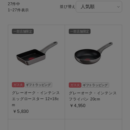
27件中
並び替え
1~27件表示
カテゴリー
一部店舗限定
一部店舗限定
フライパン・鍋
取っ手つきフライパン・鍋
熱源
ガス火
ギフトラッピング
ガス火
ギフトラッピング
グレーオーク・インテンス
グレーオーク・インテンス
ガス火専用
エッグロースター 12×18c
フライパン 20cm
m
￥4,950
￥5,830
種類