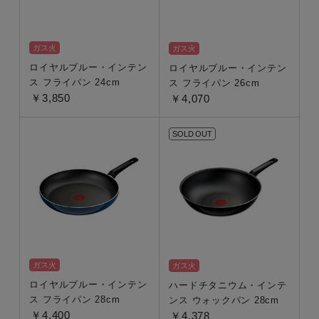
ガス火
ガス火
ロイヤルブルー・インテン
ロイヤルブルー・インテン
ス フライパン 24cm
ス フライパン 26cm
ご利用ガイド
￥3,850
￥4,070
SOLD OUT
ご利用ガイドトップ
ご注文について
お支払い・配送について
返品について
会員情報について
製品・保証について
ガス火
ガス火
ロイヤルブルー・インテン
ハードチタニウム・インテ
ス フライパン 28cm
ンス ウォックパン 28cm
￥4,400
￥4,378