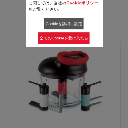
に関しては、当社の
Cookieポリシー
をご覧ください。
おすすめ製品
RECOMMEND
Cookieを詳細に設定
全てのCookieを受け入れる