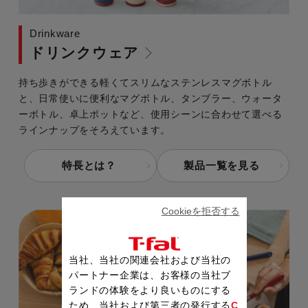
Drinkware
ドリンクウェア
持ち歩きができる軽くてスリムなステンレスマグボトル
と、日常使いに便利なマグボトル、タンブラー、ウォータ
ーボトル、卓上ポットなど、使用シーンに合わせて選べる
ラインナップをそろえています。
特長とは？
製品一覧を見る
Cookieを拒否する
当社、当社の関連会社および当社の
パートナー企業は、お客様の当社ブ
ランドの体験をより良いものにする
ため、当社および第三者の発行する
C