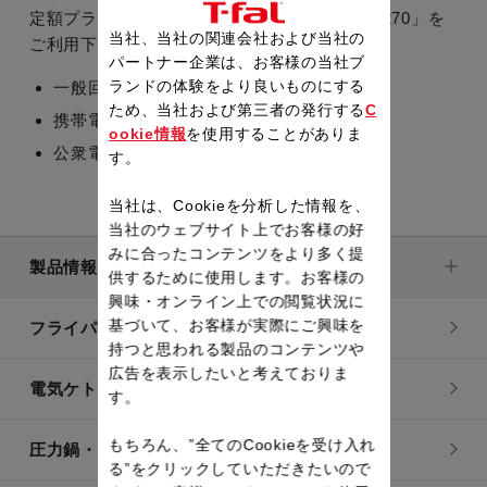
定額プラン」を適用させる場合は「045-345-7270」を
当社、当社の関連会社および当社の
ご利用下さい。
パートナー企業は、お客様の当社ブ
ランドの体験をより良いものにする
一般回線 8.5円（税込9.35円）/180秒
ため、当社および第三者の発行する
C
携帯電話 10円（税込11円）/20秒
ookie情報
を使用することがありま
公衆電話 10円（内税）/40秒
す。
当社は、Cookieを分析した情報を、
当社のウェブサイト上でお客様の好
みに合ったコンテンツをより多く提
製品情報
供するために使用します。お客様の
興味・オンライン上での閲覧状況に
基づいて、お客様が実際にご興味を
フライパン・鍋
持つと思われる製品のコンテンツや
広告を表示したいと考えておりま
電気ケトル
す。
もちろん、”全てのCookieを受け入れ
圧力鍋・電気圧力鍋
る”をクリックしていただきたいので