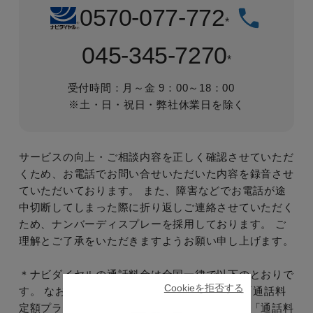
0570-077-772
*
045-345-7270
*
受付時間：月～金 9：00～18：00
※土・日・祝日・弊社休業日を除く
サービスの向上・ご相談内容を正しく確認させていただ
くため、お電話でお問い合せいただいた内容を録音させ
ていただいております。
また、障害などでお電話が途
中切断してしまった際に折り返しご連絡させていただく
ため、ナンバーディスプレーを採用しております。
ご
理解とご了承をいただきますようお願い申し上げます。
＊ナビダイヤルの通話料金は全国一律で以下のとおりで
Cookieを拒否する
す。
なお、各携帯通信事業者が提供している「通話料
定額プラン」の対象外となっておりますので、「通話料