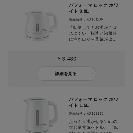
パフォーマ ロック ホワ
イト 0.8L
製品品番：KO1611JP
「転倒してもお湯がこぼ
れにくい」構造と沸騰時
に注ぎ口から蒸気が出に
くい「省スチーム設計」
で、安全面もしっかり配
慮。
￥3,480
詳細を見る
パフォーマ ロック ホワ
イト 1.5L
製品品番：KO1621J0
たっぷり沸かせる1.5Lの
大容量電気ケトル。 「転