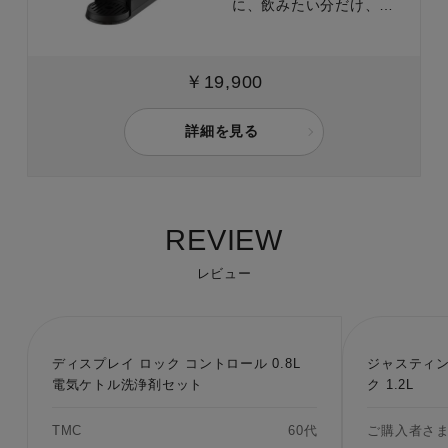
に、飲みたい分だけ、す
ぐにお湯が沸く。ボタン
一つでかんたん給湯
￥19,900
詳細を見る
REVIEW
レビュー
ディスプレイ ロック コントロール 0.8L
ジャスティン
電気ケトル洗浄剤セット
ク 1.2L
TMC
60代
ご購入者さ