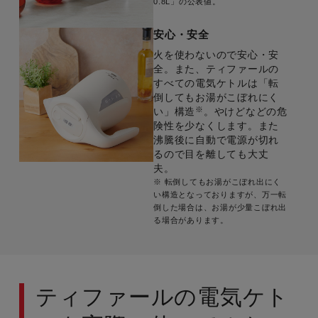
0.8L」の公表値。
安心・安全
火を使わないので安心・安
全。また、ティファールの
すべての電気ケトルは「転
倒してもお湯がこぼれにく
※
い」構造
。やけどなどの危
険性を少なくします。また
沸騰後に自動で電源が切れ
るので目を離しても大丈
夫。
※ 転倒してもお湯がこぼれ出にく
い構造となっておりますが、万一転
倒した場合は、お湯が少量こぼれ出
る場合があります。
ティファールの電気ケト