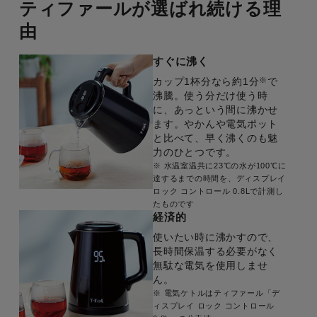
ティファールが選ばれ続ける理
由
すぐに沸く
※
カップ1杯分なら約1分
で
沸騰。使う分だけ使う時
に、あっという間に沸かせ
ます。やかんや電気ポット
と比べて、早く沸くのも魅
力のひとつです。
※ 水温室温共に23℃の水が100℃に
達するまでの時間を、ディスプレイ
ロック コントロール 0.8Lで計測し
たものです
経済的
使いたい時に沸かすので、
長時間保温する必要がなく
無駄な電気を使用しませ
ん。
※ 電気ケトルはティファール「デ
ィスプレイ ロック コントロール