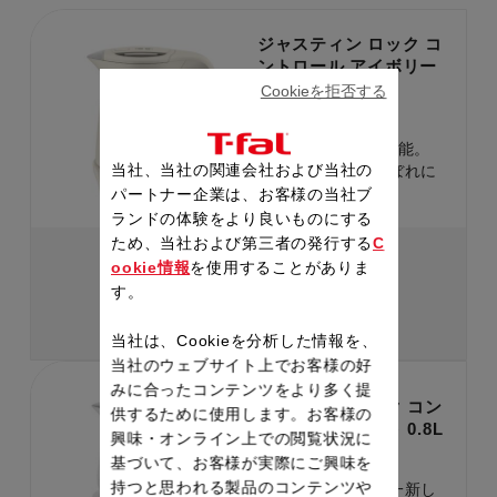
ジャスティン ロック コ
ントロール アイボリー
1.2L
Cookieを拒否する
製品品番：KO823AJP
8段階の温度調節機能。
当社、当社の関連会社および当社の
倒れてもお湯がこぼれに
くい。
パートナー企業は、お客様の当社ブ
ランドの体験をより良いものにする
ため、当社および第三者の発行する
C
￥11,500
ookie情報
を使用することがありま
す。
詳細を見る
当社は、Cookieを分析した情報を、
当社のウェブサイト上でお客様の好
みに合ったコンテンツをより多く提
アプレシア ロック コン
供するために使用します。お客様の
トロール ホワイト 0.8L
興味・オンライン上での閲覧状況に
製品品番：KO8601J0
基づいて、お客様が実際にご興味を
持つと思われる製品のコンテンツや
デザインと質感を一新し