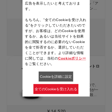
広告を表示したいと考えておりま
て、温度調節ケトル「ア
プレシア ロック コント
す。
ロール」が登場！ 9段階
の温度調節であなたの
もちろん、”全てのCookieを受け入れ
「美味しい」がきっと見
1件のレビュー
る”をクリックしていただきたいので
つかる。 「転倒してもお
すが、お客様は、どのCookieを使用
￥11,500
湯がこぼれにくい」構造
するか、あるいは当社サイトを効果
と沸騰時に注ぎ口から蒸
的に閲覧するのに必要のないCookie
気が出にくい「省スチー
詳細を見る
を全て拒否するか、選択していただ
ム設計」で、安全面もし
くことができます。より詳細な情報
っかり配慮。
に関しては、当社の
Cookieポリシー
をご覧ください。
グラス ロック コントロ
ール 1.5L
Cookieを詳細に設定
製品品番：KO8158J0
ガラス製の本体なので、
全てのCookieを受け入れる
お湯の量や沸騰状態が一
目で確認できる。9段階
の温度調節であなたの
「美味しい」がきっと見
つかる。 「転倒してもお
￥14,520