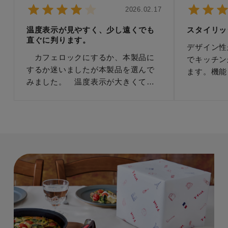
2026.02.17
温度表示が見やすく、少し遠くでも
スタイリッ
直ぐに判ります。
デザイン性
カフェロックにするか、本製品に
でキッチン
するか迷いましたが本製品を選んで
ます。機能
みました。 温度表示が大きくて解
速くて静か
りやすいことが本製品の一番の特徴
ていて、す
と言えると思います。 また、安定
来るので便
感があり、例え倒しても、フタにロ
パワーがあ
ックがかかる様になっていることか
を使いなが
ら、熱湯で火傷をすることがまず有
理器具を使
りません。 唯一の難点と言えば、
のキャパオ
注ぎ口が意外に幅広で、ポットに入
す。
れたお湯以外の本体の重量も結構あ
り、重心が低く設定されていること
から、コーヒーを入れる際に、本体
を水平に保って、お湯を細く狙った