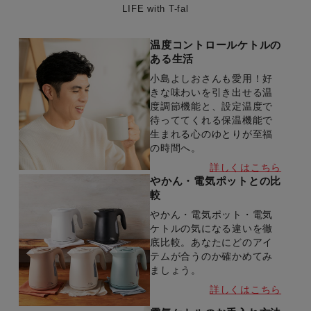
LIFE with T-fal
温度コントロールケトルの
ある生活
小島よしおさんも愛用！好
きな味わいを引き出せる温
度調節機能と、設定温度で
待っててくれる保温機能で
生まれる心のゆとりが至福
の時間へ。
詳しくはこちら
やかん・電気ポットとの比
較
やかん・電気ポット・電気
ケトルの気になる違いを徹
底比較。あなたにどのアイ
テムが合うのか確かめてみ
ましょう。
詳しくはこちら