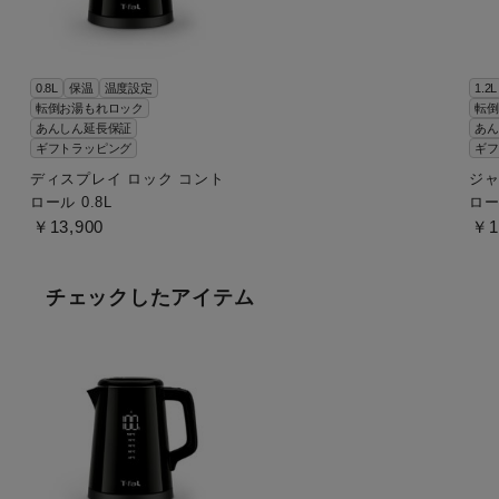
0.8L
保温
温度設定
1.2L
転倒お湯もれロック
転倒
あんしん延長保証
あん
ギフトラッピング
ギフ
ディスプレイ ロック コント
ジャ
ロール 0.8L
ロー
￥13,900
￥1
チェックしたアイテム