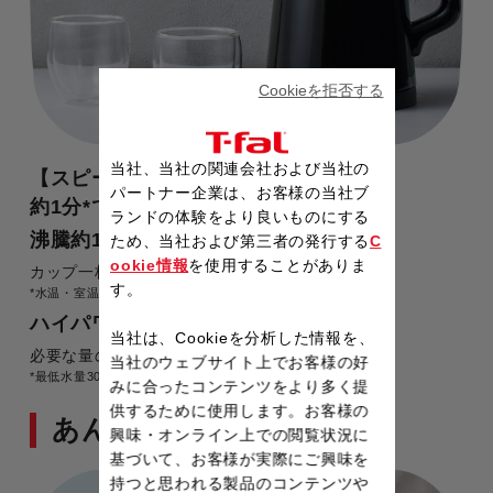
Cookieを拒否する
当社、当社の関連会社および当社の
【スピード沸騰】
パートナー企業は、お客様の当社ブ
約1分
*
で、すぐに沸く
ランドの体験をより良いものにする
沸騰約1分
ため、当社および第三者の発行する
C
ookie情報
を使用することがありま
カップ一杯（140mL）のお湯が約1分で沸騰。
す。
*
水温・室温23℃の条件で、記載量が沸騰するまでの時間。
ハイパワー1250W
当社は、Cookieを分析した情報を、
必要な量のお湯が、あっ！という間にすぐに沸く。
当社のウェブサイト上でお客様の好
*
最低水量300mL以上でのご使用をお勧めしています。
みに合ったコンテンツをより多く提
供するために使用します。お客様の
あんしん機能
興味・オンライン上での閲覧状況に
基づいて、お客様が実際にご興味を
持つと思われる製品のコンテンツや