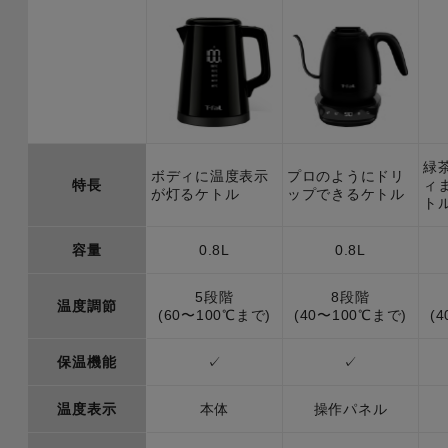
緑
ボディに温度表示
プロのようにドリ
特長
ィ
が灯るケトル
ップできるケトル
ト
容量
0.8L
0.8L
5段階
8段階
温度調節
(60〜100℃まで)
(40〜100℃まで)
(
保温機能
✓
✓
温度表示
本体
操作パネル