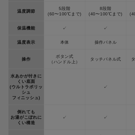
5段階
8段階
温度調節
(60〜100℃まで)
(40〜100℃まで)
(
保温機能
✓
✓
温度表示
本体
操作パネル
ボタン式
操作
タッチパネル式
（ハンドル上）
水あかが付きに
くい底面
(ウルトラポリッ
✓
シュ
フィニッシュ)
倒れても
お湯がこぼれに
✓
✓
くい構造