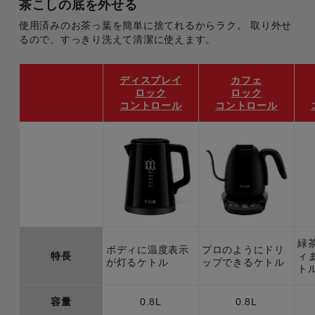
茶こしの底を外せる
使用済みのお茶っ葉を簡単に捨てれるからラク。 取り外せ
るので、すっきり洗えて清潔に使えます。
ディスプレイ
カフェ
ロック
ロック
コントロール
コントロール
緑
ボディに温度表示
プロのようにドリ
特長
ィ
が灯るケトル
ップできるケトル
ト
容量
0.8L
0.8L