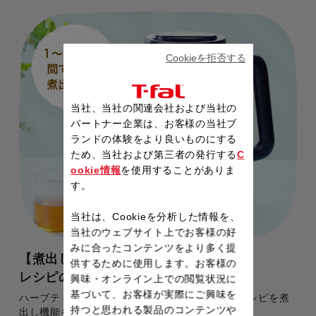
Cookieを拒否する
当社、当社の関連会社および当社の
パートナー企業は、お客様の当社ブ
ランドの体験をより良いものにする
ため、当社および第三者の発行する
C
ookie情報
を使用することがありま
す。
当社は、Cookieを分析した情報を、
当社のウェブサイト上でお客様の好
みに合ったコンテンツをより多く提
【煮出し】
供するために使用します。お客様の
レシピの幅が広がる
興味・オンライン上での閲覧状況に
基づいて、お客様が実際にご興味を
ハーブティー、豆茶、薬膳茶など様々なお茶のレシピを煮
持つと思われる製品のコンテンツや
出し機能を使って楽しめます。