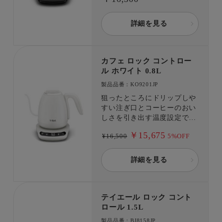
簡単に淹れることができま
す。
詳細を見る
カフェ ロック コントロー
ル ホワイト 0.8L
製品品番：KO9201JP
狙ったところにドリップしや
すい注ぎ口とコーヒーのおい
しさを引き出す温度設定で、
香り高いドリップコーヒーを
￥15,675
¥16,500
5%OFF
簡単に淹れることができま
す。 コーヒー以外にも緑
茶、紅茶、ハーブティーな
詳細を見る
ど、それぞれお好みの温度で
楽しめます。 「転倒しても
お湯がこぼれにくい」構造
テイエール ロック コント
で、安全面もしっかり配慮
ロール 1.5L
(※)。 ※給湯ロックボタン式
ではありません。 また、転
製品品番：BJ8158JP