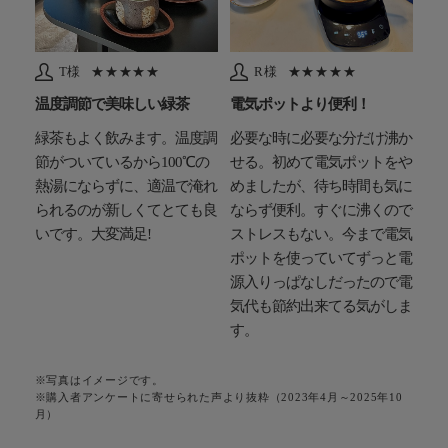
T様
★★★★★
R様
★★★★★
温度調節で美味しい緑茶
電気ポットより便利！
緑茶もよく飲みます。温度調
必要な時に必要な分だけ沸か
節がついているから100℃の
せる。初めて電気ポットをや
熱湯にならずに、適温で淹れ
めましたが、待ち時間も気に
られるのが新しくてとても良
ならず便利。すぐに沸くので
いです。大変満足!
ストレスもない。​今まで電気
ポットを使っていてずっと電
源入りっぱなしだったので電
気代も節約出来てる気がしま
す。
※写真はイメージです。
※購入者アンケートに寄せられた声より抜粋（2023年4月～2025年10
月）