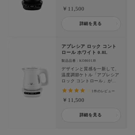
場！ 9段階の温度調節であな
￥11,500
たの「美味しい」がきっと見
つかる。 「転倒してもお湯
がこぼれにくい」構造 と沸
詳細を見る
騰時に注ぎ口から蒸気が出に
くい「省スチーム設計」で、
安全面もしっかり配慮。
アプレシア ロック コント
ロール ホワイト 0.8L
製品品番：KO8601J0
デザインと質感を一新して、
温度調節ケトル「アプレシア
ロック コントロール」が登
場！ 9段階の温度調節であな
1件のレビュー
たの「美味しい」がきっと見
つかる。 「転倒してもお湯
￥11,500
がこぼれにくい」構造 と沸
騰時に注ぎ口から蒸気が出に
詳細を見る
くい「省スチーム設計」で、
安全面もしっかり配慮。