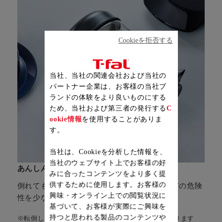
Cookieを拒否する
当社、当社の関連会社および当社の
パートナー企業は、お客様の当社ブ
ランドの体験をより良いものにする
ため、当社および第三者の発行する
C
ookie情報
を使用することがありま
す。
当社は、Cookieを分析した情報を、
当社のウェブサイト上でお客様の好
あんしんして使える
みに合ったコンテンツをより多く提
供するために使用します。お客様の
※
倒れてもこぼれにくい構造
によりやけどなどの危険
興味・オンライン上での閲覧状況に
性を少なくします。
基づいて、お客様が実際にご興味を
持つと思われる製品のコンテンツや
※転倒してもお湯がこぼれ出にくい構造となっております