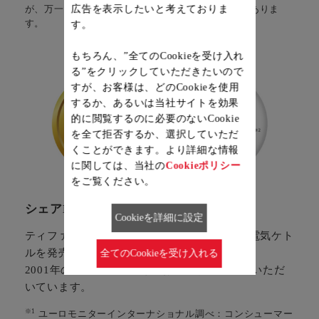
が、万一転倒した場合は、お湯がこぼれ出る場合がありま
広告を表示したいと考えておりま
す。
す。
もちろん、”全てのCookieを受け入れ
る”をクリックしていただきたいので
すが、お客様は、どのCookieを使用
するか、あるいは当社サイトを効果
的に閲覧するのに必要のないCookie
を全て拒否するか、選択していただ
くことができます。より詳細な情報
に関しては、当社の
Cookieポリシー
をご覧ください。
※1
※2
シェアNO.1
& 満足度99%
Cookieを詳細に設定
ティファールは、世界で初めてコードレス式電気ケト
ルを発売したパイオニア。​
全てのCookieを受け入れる
2001年の発売以来、多くのお客様からご愛用いただ
いています。
※1
ユーロモニターインターナショナル調べ：コンシューマー