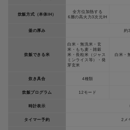
全方位加熱する
炊飯方式（本体IH）
6層の高火力3次元IH
釜の厚み
約
白米・無洗米・玄
米・もち麦・雑穀
炊飯できる米
米・長粒米（ジャス
白米・
ミンライス等）・発
芽玄米
炊き具合
4種類
炊飯プログラム
12モード
時計表示
タイマー予約
2メ