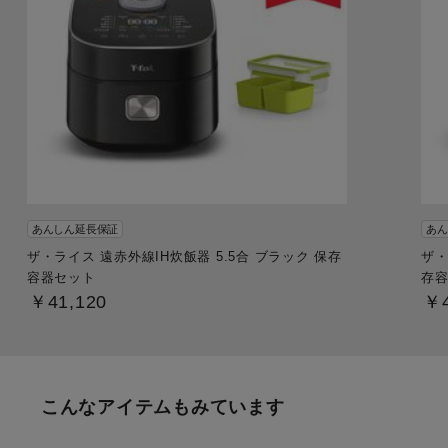
あんしん延長保証
あん
ザ・ライス 遠赤外線IH炊飯器 5.5合 ブラック 保存
ザ・
容器セット
存
￥41,120
￥4
こんなアイテムもみています