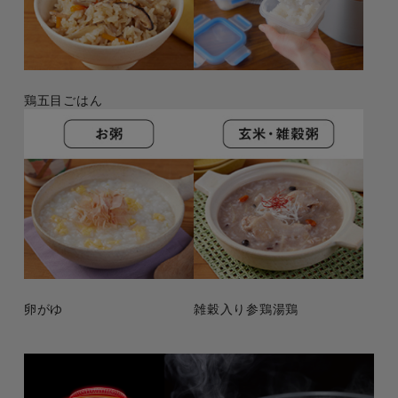
鶏五目ごはん
卵がゆ
雑穀入り参鶏湯鶏