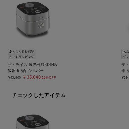
あんしん延長保証
あん
ギフトラッピング
ギフ
ザ・ライス 遠赤外線3DIH炊
ザ・
飯器 5.5合 シルバー
器 
￥35,040
¥43,800
20%OFF
¥39
チェックしたアイテム