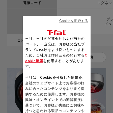
電源コード
マグネッ
シルバー
ブ
Cookieを拒否する
カラー
ブラック
メタ
当社、当社の関連会社および当社の
このページの製品
●
パートナー企業は、お客様の当社ブ
ランドの体験をより良いものにする
ため、当社および第三者の発行する
C
製品検索一覧
ookie情報
を使用することがありま
す。
当社は、Cookieを分析した情報を、
当社のウェブサイト上でお客様の好
みに合ったコンテンツをより多く提
供するために使用します。お客様の
興味・オンライン上での閲覧状況に
基づいて、お客様が実際にご興味を
持つと思われる製品のコンテンツや