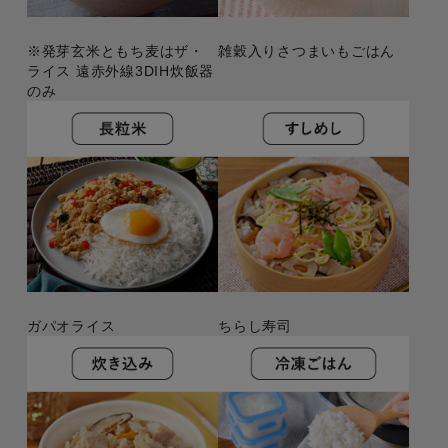
※発芽玄米ともち麦はザ・
雑穀入りさつまいもごはん
ライス 遠赤外線3DIH炊飯器
のみ
ガパオライス
ちらし寿司