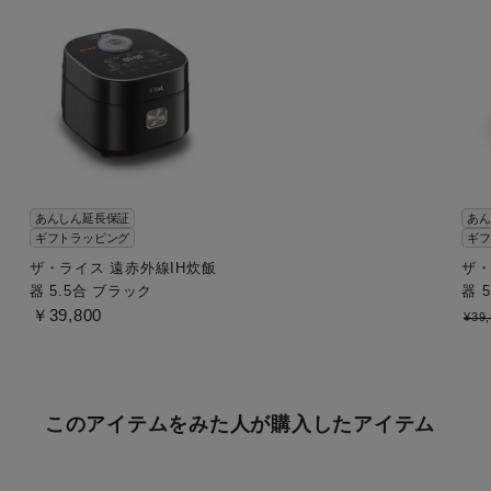
あんしん延長保証
あん
ギフトラッピング
ギフ
ザ・ライス 遠赤外線IH炊飯
ザ・
器 5.5合 ブラック
器 
￥39,800
¥39
このアイテムをみた人が購入したアイテム