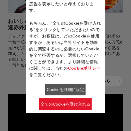
広告を表示したいと考えておりま
す。
おいしさの秘密①
もちろん、”全てのCookieを受け入れ
遠赤外線×高火力3次元IH
る”をクリックしていただきたいので
ティファール独自のふたから放出される遠赤外線がお米の
すが、お客様は、どのCookieを使用
一粒一粒に直接熱を届けます。本体には、新たに高火力3次
するか、あるいは当社サイトを効果
元IHが搭載され、IH層が交互に働くことで全方位から熱を
的に閲覧するのに必要のないCookie
加え、ムラなく均一に炊き上げ、さらにふっくら甘みのあ
を全て拒否するか、選択していただ
る味わいを実現。
くことができます。より詳細な情報
一般的なIH炊飯器や圧力IH炊飯器との違いとは？
に関しては、当社の
Cookieポリシー
をご覧ください。
詳しくはこちら
Cookieを詳細に設定
全てのCookieを受け入れる