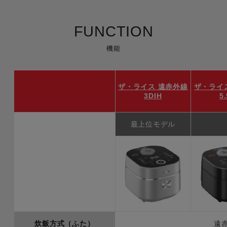
FUNCTION
機能
ザ・ライス 遠赤外線
ザ・ライ
3DIH
5
最上位モデル
炊飯方式（ふた）
遠