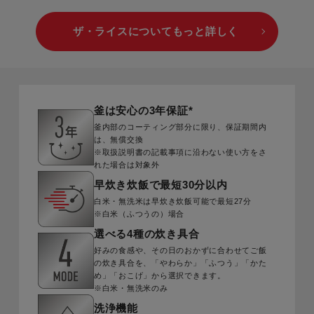
ザ・ライスについてもっと詳しく
釜は安心の3年保証*
釜内部のコーティング部分に限り、保証期間内
は、無償交換
※取扱説明書の記載事項に沿わない使い方をさ
れた場合は対象外
早炊き炊飯で最短30分以内
白米・無洗米は早炊き炊飯可能で最短27分
※白米（ふつうの）場合
選べる4種の炊き具合
好みの食感や、その日のおかずに合わせてご飯
の炊き具合を、「やわらか」「ふつう」「かた
め」「おこげ」から選択できます。
※白米・無洗米のみ
洗浄機能