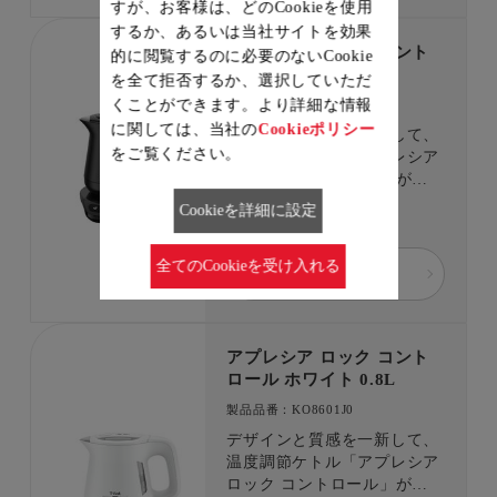
すが、お客様は、どのCookieを使用
するか、あるいは当社サイトを効果
アプレシア ロック コント
的に閲覧するのに必要のないCookie
ロール ブラック 0.8L
を全て拒否するか、選択していただ
くことができます。より詳細な情報
製品品番：KO8608J0
に関しては、当社の
Cookieポリシー
デザインと質感を一新して、
をご覧ください。
温度調節ケトル「アプレシア
ロック コントロール」が登
場！ 9段階の温度調節であな
Cookieを詳細に設定
￥11,500
たの「美味しい」がきっと見
つかる。 「転倒してもお湯
全てのCookieを受け入れる
がこぼれにくい」構造 と沸
詳細を見る
騰時に注ぎ口から蒸気が出に
くい「省スチーム設計」で、
安全面もしっかり配慮。
アプレシア ロック コント
ロール ホワイト 0.8L
製品品番：KO8601J0
デザインと質感を一新して、
温度調節ケトル「アプレシア
ロック コントロール」が登