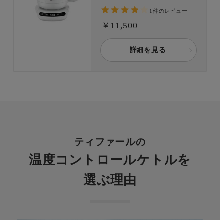
場！ 9段階の温度調節であな
1件のレビュー
たの「美味しい」がきっと見
つかる。 「転倒してもお湯
￥11,500
がこぼれにくい」構造 と沸
騰時に注ぎ口から蒸気が出に
詳細を見る
くい「省スチーム設計」で、
安全面もしっかり配慮。
ティファールの
温度コントロールケトルを
選ぶ理由