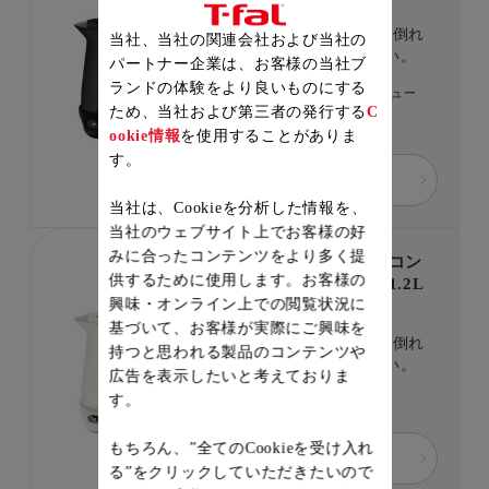
製品品番：KO823NJP
8段階の温度調節機能。倒れ
当社、当社の関連会社および当社の
てもお湯がこぼれにくい。
パートナー企業は、お客様の当社ブ
ランドの体験をより良いものにする
1件のレビュー
ため、当社および第三者の発行する
C
￥11,500
ookie情報
を使用することがありま
す。
詳細を見る
当社は、Cookieを分析した情報を、
当社のウェブサイト上でお客様の好
みに合ったコンテンツをより多く提
ジャスティン ロック コン
供するために使用します。お客様の
トロール アイボリー 1.2L
興味・オンライン上での閲覧状況に
製品品番：KO823AJP
基づいて、お客様が実際にご興味を
8段階の温度調節機能。倒れ
持つと思われる製品のコンテンツや
てもお湯がこぼれにくい。
広告を表示したいと考えておりま
す。
￥11,500
もちろん、”全てのCookieを受け入れ
詳細を見る
る”をクリックしていただきたいので