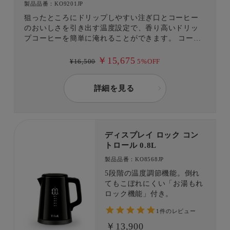
製品品番：KO9201JP
狙ったところにドリップしやすい注ぎ口とコーヒー
のおいしさを引き出す温度設定で、香り高いドリッ
プコーヒーを簡単に淹れることができます。 コーヒ
ー以外にも緑茶、紅茶、ハーブティーなど、それぞ
れお好みの温度で楽しめます。 「転倒してもお湯が
￥15,675
¥16,500
5%OFF
こぼれにくい」構造で、安全面もしっかり配慮(※)。
※給湯ロックボタン式ではありません。 また、転倒
詳細を見る
してもお湯がこぼれ出にくい構造となっております
が、万一転倒した場合は、お湯がこぼれ出る場合が
あります。
ディスプレイ ロック コン
トロール 0.8L
製品品番：KO8568JP
5段階の温度調節機能。倒れ
てもこぼれにくい「お湯もれ
ロック機能」付き。
1件のレビュー
￥13,900