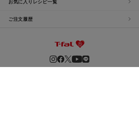
お気に入りレシピ一覧
ご注文履歴
ご利用規約
販売規約
会員規約
特定商取引法に基づく表記
プライバシーポリシー
推奨環境
ソーシャルメディア応募規約
サイトマップ
Groupe SEB
考案者
Copyright© Groupe SEB Japan