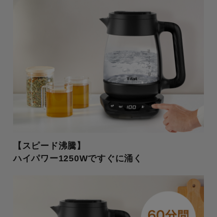
【スピード沸騰】
ハイパワー1250Wですぐに涌く