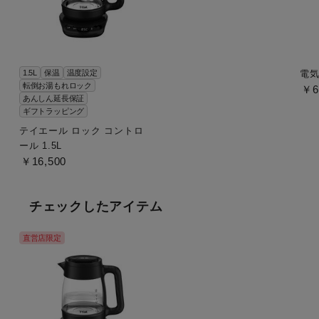
1.5L
保温
温度設定
電
転倒お湯もれロック
￥6
あんしん延長保証
ギフトラッピング
テイエール ロック コントロ
ール 1.5L
￥16,500
チェックしたアイテム
直営店限定