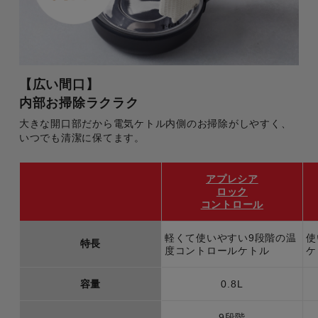
【広い間口】
内部お掃除ラクラク
大きな開口部だから電気ケトル内側のお掃除がしやすく、
いつでも清潔に保てます。
アプレシア
ロック
コントロール
軽くて使いやすい9段階の温
使
特長
度コントロールケトル
ケ
容量
0.8L
9段階