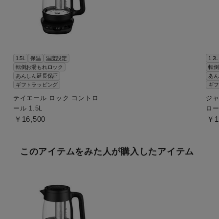
1.5L
保温
温度設定
1.2L
転倒お湯もれロック
転倒
あんしん延長保証
あん
ギフトラッピング
ギフ
テイエール ロック コントロ
ジャ
ール 1.5L
ロー
￥16,500
￥1
このアイテムをみた人が購入したアイテム