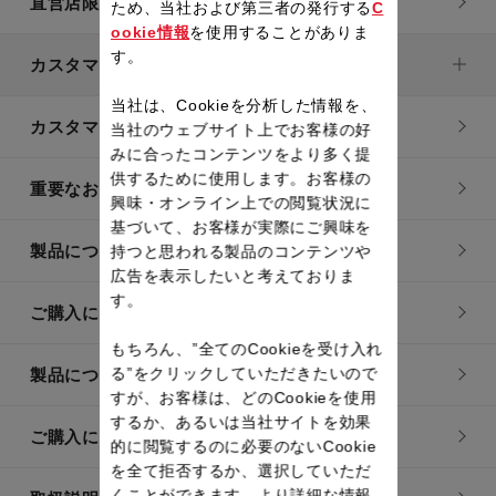
直営店限定製品一覧
ため、当社および第三者の発行する
C
ookie情報
を使用することがありま
す。
カスタマーサービス
当社は、Cookieを分析した情報を、
カスタマーサービストップ
当社のウェブサイト上でお客様の好
みに合ったコンテンツをより多く提
供するために使用します。お客様の
重要なお知らせ
興味・オンライン上での閲覧状況に
基づいて、お客様が実際にご興味を
製品についてのよくあるご質問
持つと思われる製品のコンテンツや
広告を表示したいと考えておりま
す。
ご購入についてのよくあるご質問
もちろん、”全てのCookieを受け入れ
る”をクリックしていただきたいので
製品についてのお問い合わせ
すが、お客様は、どのCookieを使用
するか、あるいは当社サイトを効果
ご購入についてのお問い合わせ
的に閲覧するのに必要のないCookie
を全て拒否するか、選択していただ
くことができます。より詳細な情報