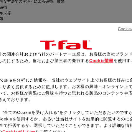
切な方法での洗浄）による破損、故障
破損
キズ等
障
製品を除く。但し、フタなどオーブンに使用できない部位をオーブンに使用
Cook
ター）での加熱使用
業用、実験用等）による故障および損傷
による故障および損傷
社の関連会社および当社のパートナー企業は、お客様の当社ブラン
い場合、あるいは字句を書き換えられた場合
ものにするため、当社および第三者の発行する
Cookie情報
を使用す
プラスチック製部位の磨耗
。
チック・ゴムの変形および変質
rranty is valid only in Japan)
Cookieを分析した情報を、当社のウェブサイト上でお客様の好みに
より多く提供するために使用します。お客様の興味・オンライン上
いて、お客様が実際にご興味を持つと思われる製品のコンテンツや
考えております。
新着一覧へ戻る
、”全てのCookieを受け入れる”をクリックしていただきたいのです
Cookieを使用するか、あるいは当社サイトを効果的に閲覧するのに
ieを全て拒否するか、選択していただくことができます。より詳細な情
の
Cookieポリシー
をご覧ください。