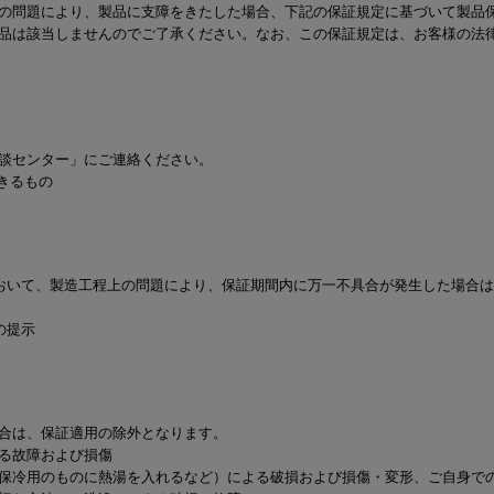
の問題により、製品に支障をきたした場合、下記の保証規定に基づいて製品
トル
カトラリー一覧
カトラリー
トースター一覧
トースタ
品は該当しませんのでご了承ください。なお、この保証規定は、お客様の法
カスタマーハラスメント
電気圧力鍋一覧
電気圧力
について
圧力鍋
炊飯器一覧
炊飯器
採用情報
生活家電一覧
生活家
・電気圧力鍋
すべての炊飯器一覧
すべての炊飯器
談センター」にご連絡ください。
きるもの
すべての生活家電一覧
すべての
毛玉クリーナー一覧
毛玉クリ
アイロン・衣類スチーマー一覧
アイロン・衣類スチーマー
加湿器一覧
加湿器
おいて、製造工程上の問題により、保証期間内に万一不具合が発生した場合
すべてのアイロン・衣類スチーマー
すべてのアイロン・衣類スチーマー
一覧
衣類スチーマーアイロン兼用タイプ
の提示
終売製
衣類スチーマーアイロン兼用タイプ
(2way)
(2way)一覧
衣類スチーマー専用タイプ(1way)
衣類スチーマー専用タイプ(1way)一
覧
スチームアイロン
合は、保証適用の除外となります。
スチームアイロン一覧
る故障および損傷
保冷用のものに熱湯を入れるなど）による破損および損傷・変形、ご自身で