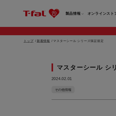
製品情報
オンラインスト
トップ
新着情報
マスターシール シリーズ保証規定
フライパン・鍋一覧
カスタマーサービストップ
フライパン・
マスターシール シ
すべてのフライパン・鍋一覧
すべてのフライ
重要なお知らせ
2024.02.01
取っ手つきフライパン・鍋一覧
取っ手つきフラ
取っ手のとれるフライパン・鍋一覧
取っ手のとれる
その他情報
電気ケトル一覧
電気ケトル