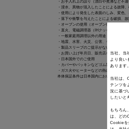
・お手入れ上の誤り（漂白や煮沸など不適
・浸水、異物が混入したことによる故障、
・使用により発生した表面のしみ、変色、
・落下や衝撃を与えたことによる破損、故
・オーブンの使用（オーブン使用が可能な
・直火、電磁調理器（IHクッキングヒー
・一般家庭用調理以外の用途（業務用、商
・地震、水害、火災、公害、その他の災害
・製品スリーブのご提示がない場合
当社、当
・お買い上げ年月日、販売店名の記入のな
・日本国外でのご使用
より良い
・カバーやパッキンなどゴム製やフタなど
あります
・ガス火やヒーターなどの熱によるプラス
本体保証条件は日本国内においてのみ有効です。(This wa
当社は、
テンツを
況に基づ
したいと
もちろん
は、どの
Cook
は、当社