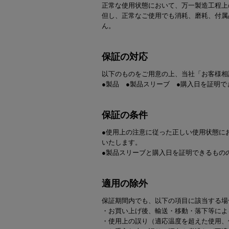
正常な使用状態において、万一製造工程上
すべての電気ケトル一覧
すべての電気ケ
但し、正常なご使用でも消耗、磨耗、付属
ん。
圧力鍋・電気圧力鍋一覧
圧力鍋・電気
保証の対応
すべての圧力鍋・電気圧力鍋一覧
すべての圧力鍋
以下のものをご用意の上、当社「お客様相
圧力鍋一覧
圧力鍋
●製品 ●製品スリーブ ●購入日を証明で
電気圧力鍋一覧
電気圧力鍋
保証の条件
●使用上の注意に従った正しい使用状態に
いたします。
●製品スリーブと購入日を証明できるもの
適用の除外
保証期間内でも、以下の項目に該当する場
・お買い上げ後、輸送・移動・落下等によ
・使用上の誤り（適応温度を超えた使用、