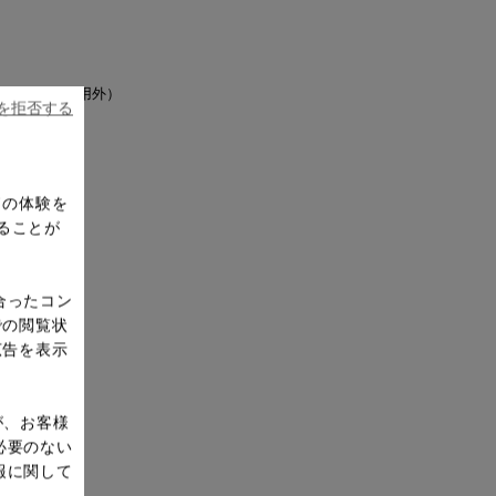
した場合は適用外）
ieを拒否する
ドの体験を
ることが
合ったコン
での閲覧状
広告を表示
が、お客様
必要のない
報に関して