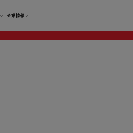
企業情報
電
ギフト
取扱説明書
保証について
せ
調理家電
ギフト・プレゼント特集
修理について
わせ
メーカー
ギフトラッピング対象製品一覧
覧
・ブレンダー
部品注文について
レンダー
セール
ロセッサー
セール対象製品一覧
調理器