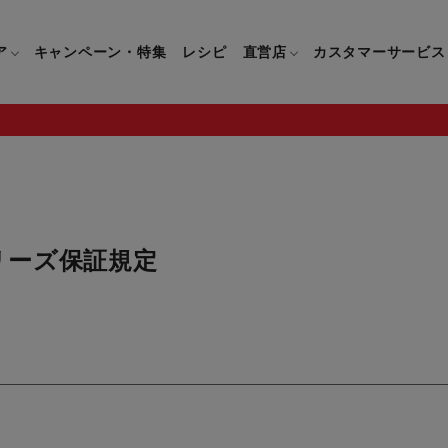
ア
キャンペーン・特集
レシピ
直営店
カスタマーサービス
鍋
よくあるご質問
キッチン用品一覧
キッチン用品
企業情報トップ
直営店情報
お問い合わせ
調理家電一覧
調理家
リーズ保証規定
パン・鍋
製品についてのよくあるご質問
すべてのキッチン用品一覧
すべてのキッチン用品
製品についてのお問い合わ
すべての調理家電一覧
すべての
ティファールについて
直営店限定製品一覧
イパン・鍋
ご購入についてのよくあるご質問
キッチンナイフ(包丁)一覧
キッチンナイフ(包丁)
ご購入についてのお問い合
コーヒーメーカー一覧
コーヒー
ティファールの歴史
フライパン・鍋
ティファール会員に関するよくある
マルチみじん切り器一覧
マルチみじん切り器
ミキサー・ブレンダー一
ミキサー
ご質問
保存容器一覧
保存容器
ハンドブレンダー一覧
ハンドブ
CM・ブランド動画
ドリンクウェア一覧
ドリンクウェア
フードプロセッサー一覧
フードプ
グループセブジャパン
キッチンツール一覧
キッチンツール
卓上IH調理器一覧
卓上IH