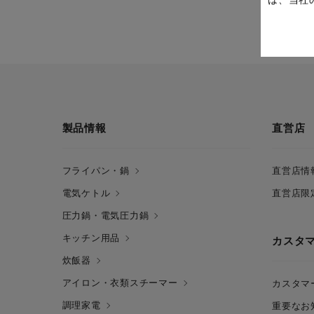
製品情報
直営店
フライパン・鍋
直営店情
電気ケトル
直営店限
圧力鍋・電気圧力鍋
キッチン用品
カスタ
炊飯器
アイロン・衣類スチーマー
カスタマ
調理家電
重要なお