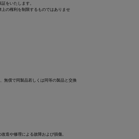
保証をいたします。
ー
律上の権利を制限するものではありませ
ピックアップ
鍋
ランキング
電
アウトレット一覧
限定製品
生活家電
キャンペーン・特集
ーナー
は、無償で同製品若しくは同等の製品と交換
品一覧
の改造や修理による故障および損傷。