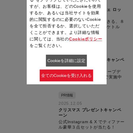
2026.01.20
すが、お客様は、どのCookieを使用
新色ホワイト登場！カフェ ロッ
するか、あるいは当社サイトを効果
ク コントロール
的に閲覧するのに必要のないCookie
プロのようにドリップできる、８
を全て拒否するか、選択していただ
段階の温度コントロールケトル
くことができます。より詳細な情報
に関しては、当社の
Cookieポリシー
PR情報
をご覧ください。
2025.12.26
フレンチ・クレープデーキャンペ
Cookieを詳細に設定
ーン
2月2日はフレンチ・クレープデ
全てのCookieを受け入れる
ー！公式InstagramとXで実施中
PR情報
2025.12.05
クリスマス プレゼントキャンペ
ーン
公式Instagram & X でティファー
ル豪華３点セットが当たる！