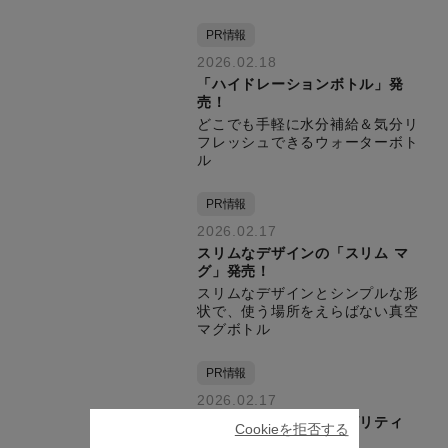
PR情報
2026.02.18
「ハイドレーションボトル」発
売！
どこでも手軽に水分補給＆気分リ
フレッシュできるウォーターボト
ル
PR情報
2026.02.17
スリムなデザインの「スリム マ
グ」発売！
スリムなデザインとシンプルな形
状で、使う場所をえらばない真空
マグボトル
PR情報
2026.02.17
持ち手リング付き「モビリティ
Cookieを拒否する
マグ」発売！