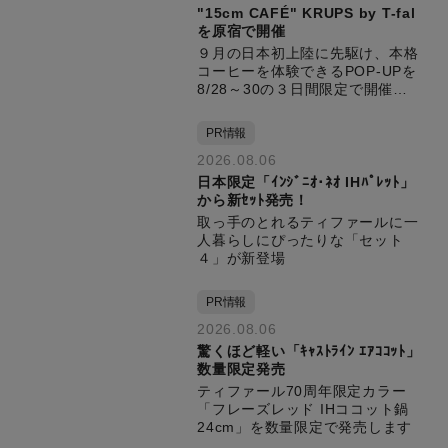
"15cm CAFÉ" KRUPS by T-fal
を原宿で開催
９月の日本初上陸に先駆け、本格
コーヒーを体験できるPOP-UPを
8/28～30の３日間限定で開催し
ます
PR情報
2026.08.06
日本限定「ｲﾝｼﾞﾆｵ･ﾈｵ IHﾊﾟﾚｯﾄ」
から新ｾｯﾄ発売！
取っ手のとれるティファールに一
人暮らしにぴったりな「セット
４」が新登場
PR情報
2026.08.06
驚くほど軽い「ｷｬｽﾄﾗｲﾝ ｴｱｺｺｯﾄ」
数量限定発売
ティファール70周年限定カラー
「フレーズレッド IHココット鍋
24cm」を数量限定で発売します