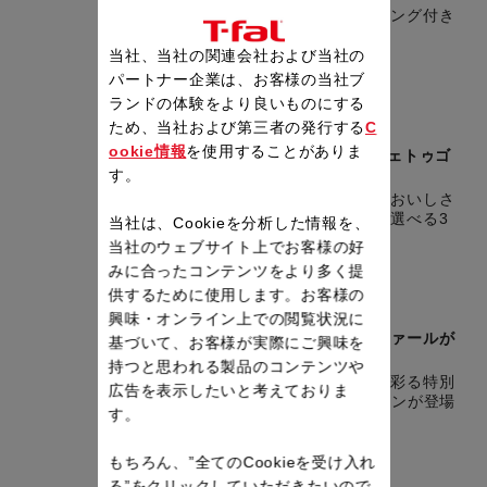
持ち運びやすい持ち手リング付き
の真空マグボトル
当社、当社の関連会社および当社の
パートナー企業は、お客様の当社ブ
PR情報
ランドの体験をより良いものにする
ため、当社および第三者の発行する
C
2026.02.17
ookie情報
を使用することがありま
3WAYタンブラー「カフェトゥゴ
ー マグ」発売！
す。
カフェ感覚でいれたてのおいしさ
をそのままに。飲み方を選べる3
当社は、Cookieを分析した情報を、
WAYタンブラー
当社のウェブサイト上でお客様の好
みに合ったコンテンツをより多く提
PR情報
供するために使用します。お客様の
2026.01.27
興味・オンライン上での閲覧状況に
フランス生まれのティファールが
基づいて、お客様が実際にご興味を
誕生70周年！
持つと思われる製品のコンテンツや
アニバーサリーイヤーを彩る特別
広告を表示したいと考えておりま
セットやSNSキャンペーンが登場
す。
もちろん、”全てのCookieを受け入れ
PR情報
る”をクリックしていただきたいので