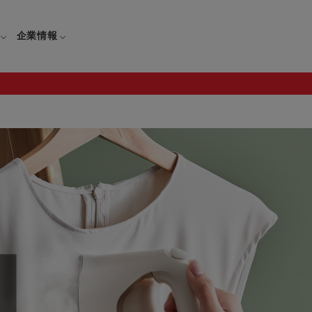
企業情報
電
ギフト
取扱説明書
保証について
せ
調理家電
ギフト・プレゼント特集
修理について
わせ
メーカー
ギフトラッピング対象製品一覧
覧
・ブレンダー
部品注文について
レンダー
セール
ロセッサー
セール対象製品一覧
調理器