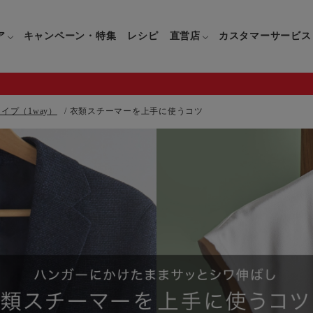
ア
キャンペーン・特集
レシピ
直営店
カスタマーサービス
イプ（1way）
衣類スチーマーを上手に使うコツ
鍋
よくあるご質問
キッチン用品一覧
キッチン用品
企業情報トップ
直営店情報
お問い合わせ
調理家電一覧
調理家
パン・鍋
製品についてのよくあるご質問
すべてのキッチン用品一覧
すべてのキッチン用品
製品についてのお問い合わ
すべての調理家電一覧
すべての
ティファールについて
直営店限定製品一覧
イパン・鍋
ご購入についてのよくあるご質問
キッチンナイフ(包丁)一覧
キッチンナイフ(包丁)
ご購入についてのお問い合
コーヒーメーカー一覧
コーヒー
ティファールの歴史
フライパン・鍋
ティファール会員に関するよくある
マルチみじん切り器一覧
マルチみじん切り器
ミキサー・ブレンダー一
ミキサー
ご質問
保存容器一覧
保存容器
ハンドブレンダー一覧
ハンドブ
CM・ブランド動画
ドリンクウェア一覧
ドリンクウェア
フードプロセッサー一覧
フードプ
グループセブジャパン
キッチンツール一覧
キッチンツール
卓上IH調理器一覧
卓上IH