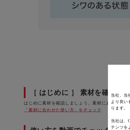
［ はじめに ］ 素材を確認
当社、当
より良い
はじめに素材を確認しましょう。素材にあわせた使
ります。
「素材に合わせた使い方」をチェック
当社は、
テンツを