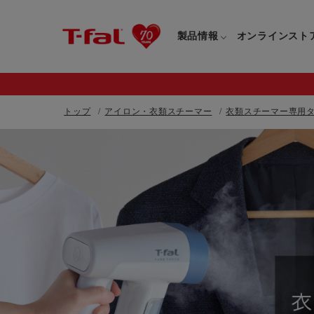
製品情報
オンラインスト
トップ
アイロン・衣類スチーマー
衣類スチーマー専用タ
フライパン・鍋一覧
カスタマーサービストップ
フライパン・
すべてのフライパン・鍋一覧
すべてのフライ
重要なお知らせ
取っ手つきフライパン・鍋一覧
取っ手つきフラ
取っ手のとれるフライパン・鍋一覧
取っ手のとれる
電気ケトル一覧
電気ケトル