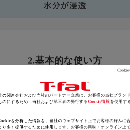
2.基本的な使い方
Cook
社の関連会社および当社のパートナー企業は、お客様の当社ブラン
ものにするため、当社および第三者の発行する
Cookie情報
を使用す
い方で、素材を傷めずにケアできます。
Cookieを分析した情報を、当社のウェブサイト上でお客様の好みに
より多く提供するために使用します。お客様の興味・オンライン上