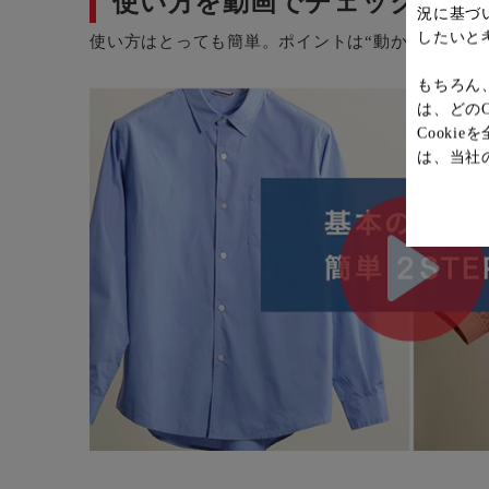
使い方を動画でチェック
況に基づ
したいと
使い方はとっても簡単。ポイントは“動かすスピード
もちろん
は、どの
Cook
は、当社