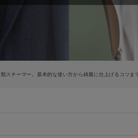
トル
カトラリー一覧
カトラリー
トースター一覧
トースタ
カスタマーハラスメント
電気圧力鍋一覧
電気圧力
について
圧力鍋
炊飯器一覧
炊飯器
採用情報
生活家電一覧
生活家
・電気圧力鍋
すべての炊飯器一覧
すべての炊飯器
すべての生活家電一覧
すべての
毛玉クリーナー一覧
毛玉クリ
アイロン・衣類スチーマー一覧
アイロン・衣類スチーマー
加湿器一覧
加湿器
衣類スチーマー。基本的な使い方から綺麗に仕上げるコツま
すべてのアイロン・衣類スチーマー
すべてのアイロン・衣類スチーマー
一覧
衣類スチーマーアイロン兼用タイプ
終売製
衣類スチーマーアイロン兼用タイプ
(2way)
(2way)一覧
衣類スチーマー専用タイプ(1way)
衣類スチーマー専用タイプ(1way)一
覧
スチームアイロン
スチームアイロン一覧