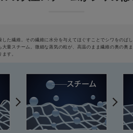
燥した繊維。その繊維に水分を与えてほぐすことでシワをのば
も大量スチーム。微細な蒸気の粒が、高温のまま繊維の奥の奥
ります。