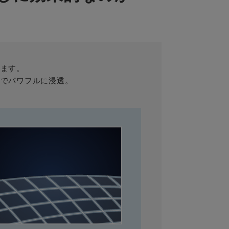
します。
までパワフルに浸透。