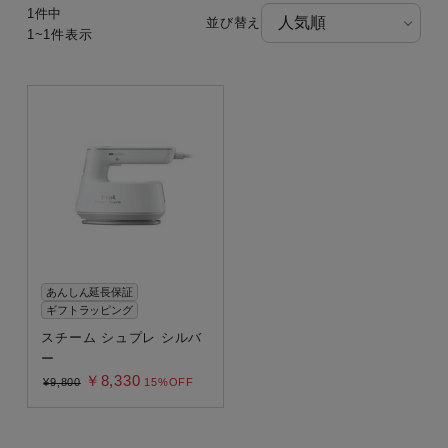
1件中
並び替え
1~1件表示
カテゴリー
アイロン・衣類スチーマー
衣類スチーマーアイロン兼用タイプ(2way)
衣類スチーマー専用タイプ(1way)
スチームアイロン
あんしん延長保証
ギフトラッピング
製品タイプ
スチーム シュプレ シルバ
ー
￥8,330
¥9,800
15%OFF
在庫あり
セール