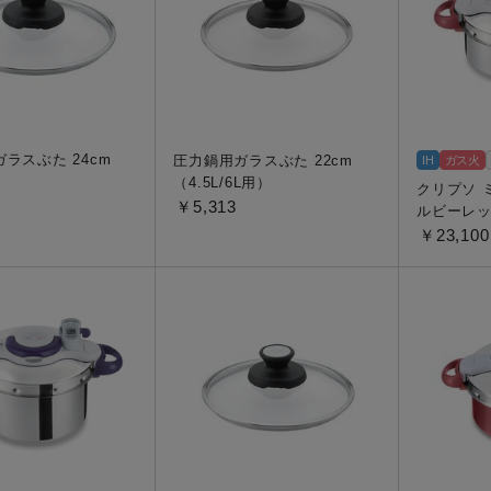
ラスぶた 24cm
圧力鍋用ガラスぶた 22cm
IH
ガス火
）
（4.5L/6L用）
クリプソ 
￥5,313
ルビーレッド
￥23,100