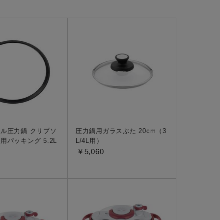
ー
ピックアップ
鍋
ランキング
電
アウトレット一覧
限定製品
生活家電
キャンペーン・特集
ーナー
ル圧力鍋 クリプソ
圧力鍋用ガラスぶた 20cm（3
用パッキング 5.2L
L/4L用）
品一覧
￥5,060