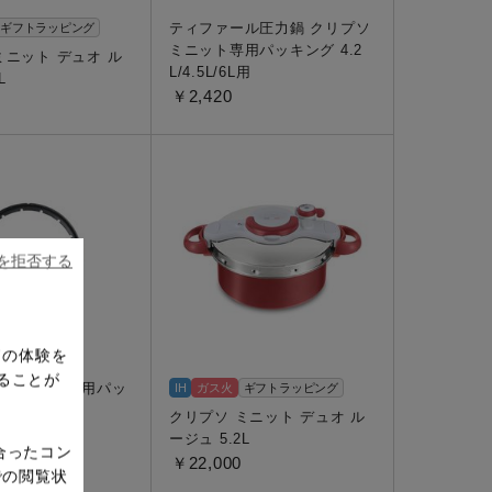
ティファール圧力鍋 クリプソ
ギフトラッピング
ミニット専用パッキング 4.2
ミニット デュオ ル
L/4.5L/6L用
L
￥2,420
ieを拒否する
ドの体験を
ることが
ル圧力鍋 専用パッ
IH
ガス火
ギフトラッピング
4L用
クリプソ ミニット デュオ ル
ージュ 5.2L
合ったコン
￥22,000
での閲覧状