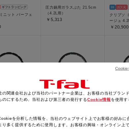
ギフトラッピング
圧力鍋用ガラスぶた 21.5cm
IH
ガス火
（4.2L用）
 ミニット パーフェ
クリプソ 
￥5,313
ージュ 4.2
0
￥20,900
Cook
社の関連会社および当社のパートナー企業は、お客様の当社ブラン
ものにするため、当社および第三者の発行する
Cookie情報
を使用す
ール圧力鍋 専用パッ
ティファール圧力鍋 専用パッ
ティファー
。
5/6L用（X301000
キング 4.5/6L用（X301001
キング 3/
1）
￥2,200
Cookieを分析した情報を、当社のウェブサイト上でお客様の好みに
￥2,310
より多く提供するために使用します。お客様の興味・オンライン上