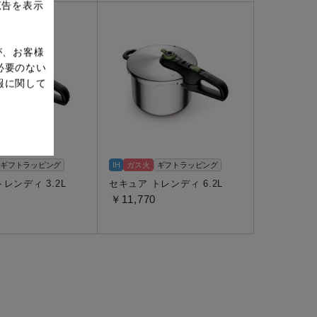
広告を表示
が、お客様
必要のない
報に関して
ギフトラッピング
IH
ガス火
ギフトラッピング
レンディ 3.2L
セキュア トレンディ 6.2L
￥11,770