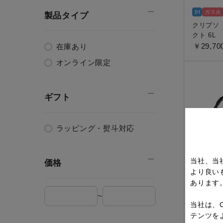
IH
ガス火
製品タイプ
クリプソ
クト 6L
￥29,70
在庫あり
オンライン限定
ギフト
ラッピング・熨斗対応
当社、当
価格
より良い
ティファ
あります
キング 4.
~
9）
当社は、
￥2,310
テンツを