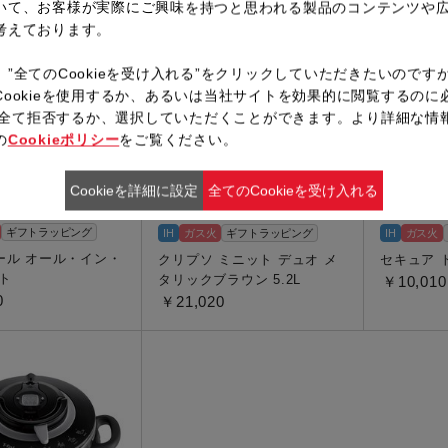
いて、お客様が実際にご興味を持つと思われる製品のコンテンツや
考えております。
オンライン限定
オンライン限定
、”全てのCookieを受け入れる”をクリックしていただきたいのです
Cookieを使用するか、あるいは当社サイトを効果的に閲覧するのに
ieを全て拒否するか、選択していただくことができます。より詳細な情
の
Cookieポリシー
をご覧ください。
Cookieを詳細に設定
全てのCookieを受け入れる
ギフトラッピング
IH
ガス火
ギフトラッピング
IH
ガス火
ール オール・イン・
クリプソ ミニット デュオ メ
セキュア ト
ト
タリックブラウン 5.2L
￥10,010
0
￥21,020