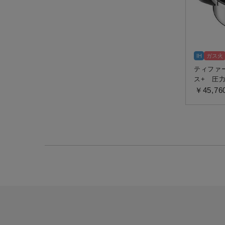
IH
ガス火
ティファ
ス+ 圧力
￥45,76