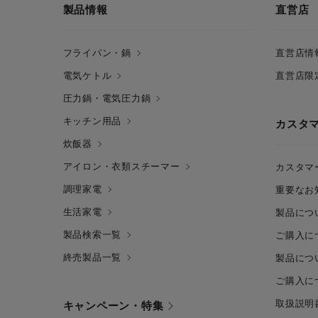
製品情報
直営店
フライパン・鍋
直営店情
電気ケトル
直営店限
圧力鍋・電気圧力鍋
キッチン用品
カスタ
炊飯器
アイロン・衣類スチーマー
カスタマ
調理家電
重要なお
生活家電
製品につ
製品検索一覧
ご購入に
終売製品一覧
製品につ
ご購入に
取扱説明
キャンペーン・特集