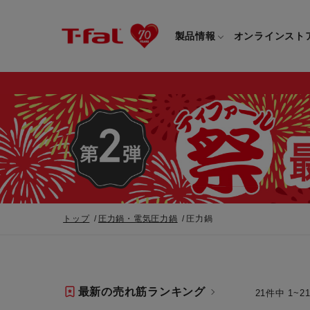
製品情報
オンラインスト
フライパン・鍋一覧
カスタマーサービストップ
フライパン・
すべてのフライパン・鍋一覧
すべてのフライ
重要なお知らせ
取っ手つきフライパン・鍋一覧
取っ手つきフラ
トップ
圧力鍋・電気圧力鍋
圧力鍋
取っ手のとれるフライパン・鍋一覧
取っ手のとれる
電気ケトル一覧
電気ケトル
最新の売れ筋ランキング
21件中
1~2