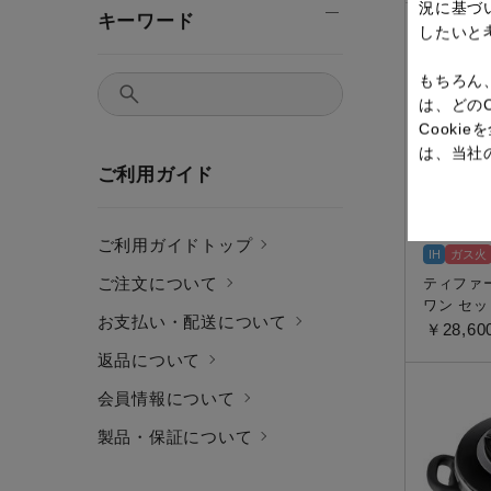
況に基づ
キーワード
したいと
SOLD OUT
もちろん
は、どの
Cook
は、当社
ご利用ガイド
ご利用ガイドトップ
IH
ガス火
ご注文について
ティファ
ワン セッ
お支払い・配送について
￥28,60
返品について
会員情報について
製品・保証について