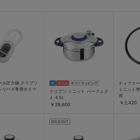
トル
カトラリー一覧
カトラリー
トースター一覧
トースタ
カスタマーハラスメント
電気圧力鍋一覧
電気圧力
について
圧力鍋
炊飯器一覧
炊飯器
採用情報
生活家電一覧
生活家
・電気圧力鍋
すべての炊飯器一覧
すべての炊飯器
すべての生活家電一覧
すべての
毛玉クリーナー一覧
毛玉クリ
アイロン・衣類スチーマー一覧
アイロン・衣類スチーマー
加湿器一覧
加湿器
すべてのアイロン・衣類スチーマー
すべてのアイロン・衣類スチーマー
ール圧力鍋 クリプソ
ティファー
IH
ガス火
ギフトラッピング
一覧
シリーズ専用タイマ
ミニット専
衣類スチーマーアイロン兼用タイプ
クリプソ ミニット パーフェク
終売製
用
衣類スチーマーアイロン兼用タイプ
(2way)
ト 4.5L
(2way)一覧
￥2,420
￥28,600
衣類スチーマー専用タイプ(1way)
衣類スチーマー専用タイプ(1way)一
覧
スチームアイロン
SOLD OUT
スチームアイロン一覧