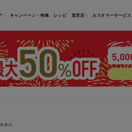
ア
キャンペーン・特集
レシピ
直営店
カスタマーサービス
鍋
よくあるご質問
キッチン用品一覧
キッチン用品
企業情報トップ
直営店情報
お問い合わせ
調理家電一覧
調理家
パン・鍋
製品についてのよくあるご質問
すべてのキッチン用品一覧
すべてのキッチン用品
製品についてのお問い合わ
すべての調理家電一覧
すべての
ティファールについて
直営店限定製品一覧
イパン・鍋
ご購入についてのよくあるご質問
キッチンナイフ(包丁)一覧
キッチンナイフ(包丁)
ご購入についてのお問い合
コーヒーメーカー一覧
コーヒー
ティファールの歴史
フライパン・鍋
ティファール会員に関するよくある
マルチみじん切り器一覧
マルチみじん切り器
ミキサー・ブレンダー一
ミキサー
ご質問
保存容器一覧
保存容器
ハンドブレンダー一覧
ハンドブ
CM・ブランド動画
ドリンクウェア一覧
ドリンクウェア
フードプロセッサー一覧
フードプ
1件表示
グループセブジャパン
キッチンツール一覧
キッチンツール
卓上IH調理器一覧
卓上IH