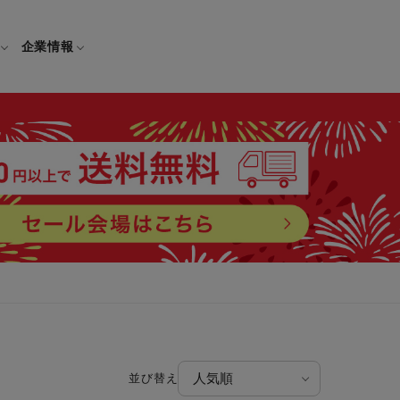
企業情報
電
ギフト
取扱説明書
保証について
せ
調理家電
ギフト・プレゼント特集
修理について
わせ
メーカー
ギフトラッピング対象製品一覧
覧
・ブレンダー
部品注文について
レンダー
セール
ロセッサー
並び替え
セール対象製品一覧
調理器