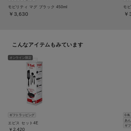
モビリティ マグ ブラック 450ml
モビ
￥3,630
￥3
こんなアイテムもみています
オンライン限定
ギフトラッピング
0.8L
あん
エピス セット4E
ギフ
￥2,420