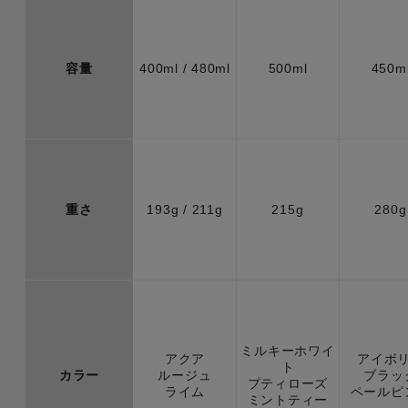
容量
400ml / 480ml
500ml
450m
重さ
193g / 211g
215g
280g
ミルキーホワイ
アクア
アイボ
ト
カラー
ルージュ
ブラッ
プティローズ
ライム
ペールピ
ミントティー