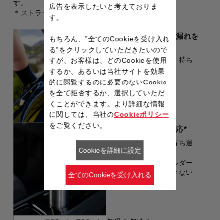
す。
広告を表示したいと考えておりま
＊ストラップ、チャームコネクターは除く。
す。
密閉力の高いふたで漏れを
もちろん、”全てのCookieを受け入れ
防ぐ
る”をクリックしていただきたいので
しっかり閉まるので、持ち
すが、お客様は、どのCookieを使用
運び時にも安心。
するか、あるいは当社サイトを効果
的に閲覧するのに必要のないCookie
を全て拒否するか、選択していただ
くことができます。より詳細な情報
に関しては、当社の
Cookieポリシー
をご覧ください。
ドリンクホルダー対応
*
置き場所に困らず、持ち運
Cookieを詳細に設定
びしやすい。
＊車種やドリンクホルダー
によっては、対応できない
全てのCookieを受け入れる
場合があります。