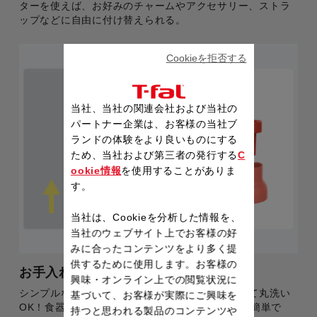
ターを使えば、お好みのチャームやアクセサリー、ストラ
ップなどに自由に付け替えられる。
Cookieを拒否する
当社、当社の関連会社および当社の
パートナー企業は、お客様の当社ブ
ランドの体験をより良いものにする
ため、当社および第三者の発行する
C
ookie情報
を使用することがありま
す。
当社は、Cookieを分析した情報を、
当社のウェブサイト上でお客様の好
みに合ったコンテンツをより多く提
供するために使用します。お客様の
お手入れラクラク
興味・オンライン上での閲覧状況に
シンプルな構造で、パッキンや飲み口を取り外して丸洗い
基づいて、お客様が実際にご興味を
OK！食器洗い機
*
にも対応し、 毎日のお手入れが簡単で
持つと思われる製品のコンテンツや