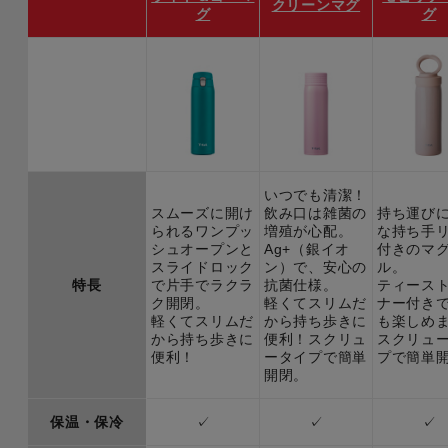
クリーンマグ
グ
グ
いつでも清潔！
スムーズに開け
飲み口は雑菌の
持ち運び
られるワンプッ
増殖が心配。
な持ち手
シュオープンと
Ag+（銀イオ
付きのマ
スライドロック
ン）で、安心の
ル。
特長
で片手でラクラ
抗菌仕様。
ティース
ク開閉。
軽くてスリムだ
ナー付き
軽くてスリムだ
から持ち歩きに
も楽しめ
から持ち歩きに
便利！スクリュ
スクリュ
便利！
ータイプで簡単
プで簡単
開閉。
保温・保冷
✓
✓
✓