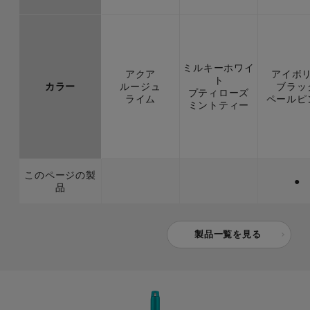
ミルキーホワイ
アクア
アイボ
ト
カラー
ルージュ
ブラッ
プティローズ
ライム
ペールピ
ミントティー
このページの製
●
品
製品一覧を見る