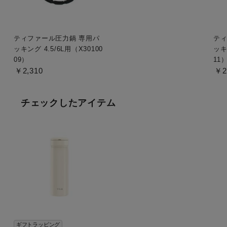
ティファール圧力鍋 専用パ
ティ
ッキング 4.5/6L用（X30100
ッキ
09）
11
￥2,310
￥2
チェックしたアイテム
ギフトラッピング