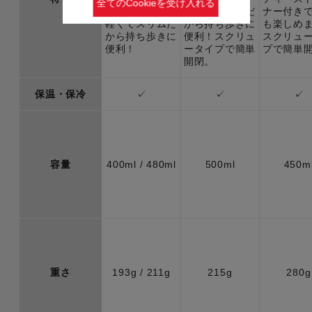
全てのCookieを受け入れる
ク開閉。
軽くてスリムだ
ナー付き
軽くてスリムだ
から持ち歩きに
も楽しめ
から持ち歩きに
便利！スクリュ
スクリュ
便利！
ータイプで簡単
プで簡単
開閉。
保温・保冷
✓
✓
✓
容量
400ml / 480ml
500ml
450m
重さ
193g / 211g
215g
280g