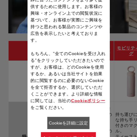
供するために使用します。お客様の
興味・オンライン上での閲覧状況に
基づいて、お客様が実際にご興味を
持つと思われる製品のコンテンツや
広告を表示したいと考えておりま
す。
ライト＆ゴーマ
モビリテ
クリーンマグ
グ
グ
もちろん、”全てのCookieを受け入れ
る”をクリックしていただきたいので
すが、お客様は、どのCookieを使用
するか、あるいは当社サイトを効果
的に閲覧するのに必要のないCookie
を全て拒否するか、選択していただ
くことができます。より詳細な情報
に関しては、当社の
Cookieポリシー
をご覧ください。
いつでも清潔！
スムーズに開け
飲み口は雑菌の
持ち運び
られるワンプッ
増殖が心配。
な持ち手
Cookieを詳細に設定
シュオープンと
Ag+（銀イオ
付きのマ
スライドロック
ン）で、安心の
ル。
特長
で片手でラクラ
抗菌仕様。
ティース