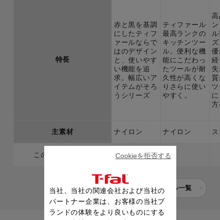
高
赤と黒を基調
ティファール
ン
にしたティフ
最高ランクの
ル
ァールならで
キッチンツー
ズ
はのデザイン
ル。便利な機
優
特長
と、使いやす
能にこだわっ
経
い機能を追
たツールが耐
失
求。幅広いア
久性が高くな
質
イテムがそろ
りさらに使い
ツ
うシリーズ
やすく。
に
方
主素材
ナイロン
ナイロン
ス
このページの製品
Cookieを拒否する
キッチンツール一覧
当社、当社の関連会社および当社の
パートナー企業は、お客様の当社ブ
ランドの体験をより良いものにする