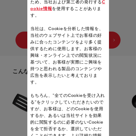
ため、当社および第三者の発行する
C
ookie情報
を使用することがありま
す。
当社は、Cookieを分析した情報を、
当社のウェブサイト上でお客様の好
他のシリーズもチェックする
みに合ったコンテンツをより多く提
供するために使用します。お客様の
興味・オンライン上での閲覧状況に
基づいて、お客様が実際にご興味を
持つと思われる製品のコンテンツや
こんなアイテムもみています
広告を表示したいと考えておりま
す。
もちろん、”全てのCookieを受け入れ
る”をクリックしていただきたいので
すが、お客様は、どのCookieを使用
するか、あるいは当社サイトを効果
的に閲覧するのに必要のないCookie
を全て拒否するか、選択していただ
くことができます。より詳細な情報