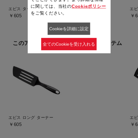
に関しては、当社の
Cookieポリシー
エピス ターナー
エピ
をご覧ください。
￥605
￥6
Cookieを詳細に設定
このアイテムをみた人が購入したアイテム
全てのCookieを受け入れる
エピス ロング ターナー
エピ
￥605
￥6