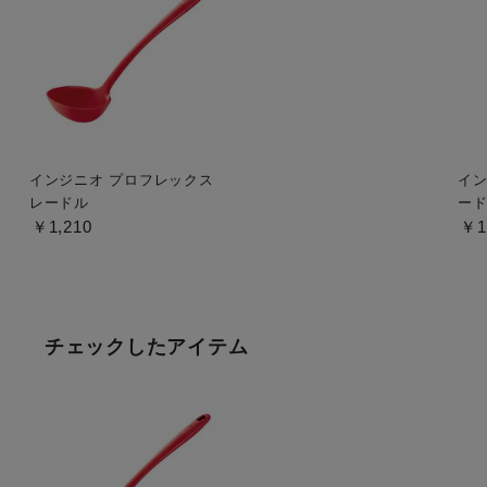
インジニオ プロフレックス
イン
レードル
ー
￥1,210
￥1
チェックしたアイテム