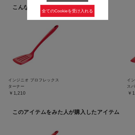
こんなアイテムもみています
全てのCookieを受け入れる
インジニオ プロフレックス
イン
ターナー
ス
￥1,210
￥1
このアイテムをみた人が購入したアイテム