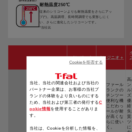
耐熱温度250℃
従来のシリコーンよりも耐熱温度をさらにアッ
プ(*)。高温調理、長時間調理でも変形しにく
い、さらに進化したシリコーンです。
*当社比
インジニオ
インジニオ＋
Cookieを拒否する
高
当社、当社の関連会社および当社の
赤と黒を基調
ティファール
ン
パートナー企業は、お客様の当社ブ
にしたティフ
最高ランクの
ル
ァールならで
キッチンツー
ズ
ランドの体験をより良いものにする
はのデザイン
ル。便利な機
優
ため、当社および第三者の発行する
C
特長
と、使いやす
能にこだわっ
経
ookie情報
を使用することがありま
い機能を追
たツールが耐
失
す。
求。幅広いア
久性が高くな
質
イテムがそろ
りさらに使い
ツ
うシリーズ
やすく。
に
当社は、Cookieを分析した情報を、