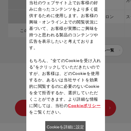
方
当社のウェブサイト上でお客様の好
みに合ったコンテンツをより多く提
供するために使用します。お客様の
主素材
ナイロン
ナイロン
ス
興味・オンライン上での閲覧状況に
基づいて、お客様が実際にご興味を
このページの製品
持つと思われる製品のコンテンツや
広告を表示したいと考えておりま
す。
キッチンツール一覧
もちろん、”全てのCookieを受け入れ
る”をクリックしていただきたいので
すが、お客様は、どのCookieを使用
するか、あるいは当社サイトを効果
的に閲覧するのに必要のないCookie
を全て拒否するか、選択していただ
くことができます。より詳細な情報
に関しては、当社の
Cookieポリシー
他のシリーズもチェックする
をご覧ください。
Cookieを詳細に設定