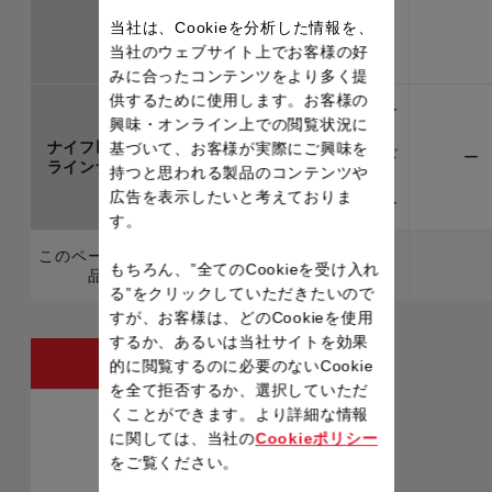
12cm
13cm
当社は、Cookieを分析した情報を、
当社のウェブサイト上でお客様の好
みに合ったコンテンツをより多く提
供するために使用します。お客様の
キッチンシザー
興味・オンライン上での閲覧状況に
ズ
ナイフ以外の
基づいて、お客様が実際にご興味を
キッチンシザー
カーブシザーズ
ー
ラインナップ
ズ
持つと思われる製品のコンテンツや
ピーラー
広告を表示したいと考えておりま
ワイドピーラー
す。
このページの製
もちろん、”全てのCookieを受け入れ
品
る”をクリックしていただきたいので
すが、お客様は、どのCookieを使用
するか、あるいは当社サイトを効果
フィネスト
的に閲覧するのに必要のないCookie
を全て拒否するか、選択していただ
くことができます。より詳細な情報
に関しては、当社の
Cookieポリシー
をご覧ください。