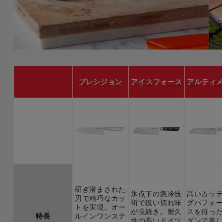
プレシジョン
アイスフォース
アルティ
研ぎ澄まされた
氷点下の急冷技
高いカッ
刃で精巧なカッ
術で鋭い切れ味
グパフォ
トを実現。オー
が長続き。耐久
スを持っ
特長
ルインワンステ
性の高いドイツ
ダンで美