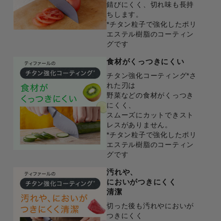
錆びにくく、切れ味も長持
ちします。
*チタン粒子で強化したポリ
エステル樹脂のコーティン
グです
食材がくっつきにくい
チタン強化コーティング*さ
れた刃は
野菜などの食材がくっつき
にくく、
スムーズにカットできスト
レスがありません。
*チタン粒子で強化したポリ
エステル樹脂のコーティン
グです
汚れや、
においがつきにくく
清潔
切った後も汚れやにおいが
つきにくく