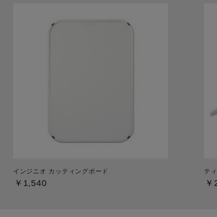
インジニオ カッティングボード
ティ
￥1,540
￥2