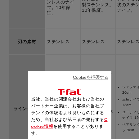
ンレスのナイ
製ステンレス。
状のステ
フ。10年保
10年保証。
ナイフ。
証。
刃の素材
ステンレス
ステンレス
ステンレ
スライシングナ
スライシングナ
Cookieを拒否する
イフ 20cm
イフ20cm
シェフナイフ
シェフナイフ
シェフナ
18cm
18cm
20cm
当社、当社の関連会社および当社の
三徳ナイフ
三徳ナイフ
三徳ナイ
16.5cm
16.5cm
18cm
パートナー企業は、お客様の当社ブ
ラインナップ
三徳ナイフ
三徳ナイフ14.5
ユーティ
ランドの体験をより良いものにする
14.5cm
㎝
ナイフ 12
ため、当社および第三者の発行する
C
ペティナイフ
ペティナイフ
ペアリン
ookie情報
を使用することがありま
15cm
15cm
フ 9cm
す。
ペティナイフ
ペティナイフ