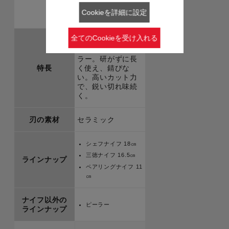
Cookieを詳細に設定
全てのCookieを受け入れる
硬質で薄刃のセラ
ミックナイフとピ
ラー。研がずに長
特長
く使え、錆びな
い。高いカット力
で、鋭い切れ味続
く。
刃の素材
セラミック
シェフナイフ 18㎝
三徳ナイフ 16.5㎝
ラインナップ
ペアリングナイフ 11
㎝
ナイフ以外の
ピーラー
ラインナップ