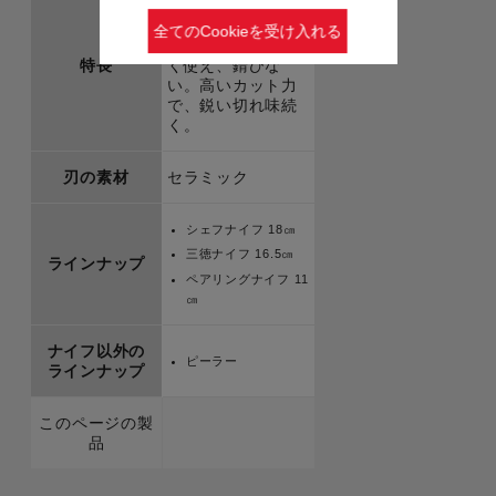
硬質で薄刃のセラ
ミックナイフとピ
全てのCookieを受け入れる
ラー。研がずに長
特長
く使え、錆びな
い。高いカット力
で、鋭い切れ味続
く。
刃の素材
セラミック
シェフナイフ 18㎝
三徳ナイフ 16.5㎝
ラインナップ
ペアリングナイフ 11
㎝
ナイフ以外の
ピーラー
ラインナップ
このページの製
品