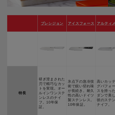
プレシジョン
アイスフォース
アルティ
研ぎ澄まされた
氷点下の急冷技
高いカッ
刃で精巧なカッ
術で鋭い切れ味
グパフォ
トを実現。オー
が長続き。耐久
スを持っ
特長
ルインワンステ
性の高いドイツ
ダンで美
ンレスのナイ
製ステンレス。
状のステ
フ。10年保
10年保証。
ナイフ。
証。