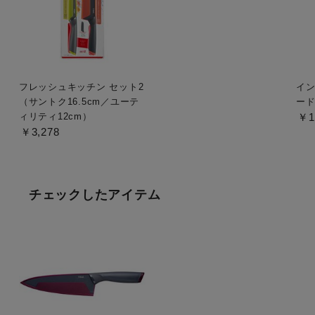
フレッシュキッチン セット2
イン
（サントク16.5cm／ユーテ
ー
ィリティ12cm）
￥1
￥3,278
チェックしたアイテム