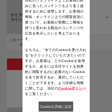
当社のウェブサイト上でお客様の好
みに合ったコンテンツをより多く提
キッチンシザー
供するために使用します。お客様の
ズ
ナイフ以外の
キッチンシザー
興味・オンライン上での閲覧状況に
カーブシザーズ
ー
ラインナップ
ズ
基づいて、お客様が実際にご興味を
ピーラー
持つと思われる製品のコンテンツや
ワイドピーラー
広告を表示したいと考えておりま
す。
このページの製
品
もちろん、”全てのCookieを受け入れ
る”をクリックしていただきたいので
すが、お客様は、どのCookieを使用
フィネスト
するか、あるいは当社サイトを効果
的に閲覧するのに必要のないCookie
を全て拒否するか、選択していただ
くことができます。より詳細な情報
に関しては、当社の
Cookieポリシー
をご覧ください。
Cookieを詳細に設定