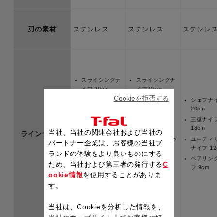
刃の素材
ステンレス
ステンレス
ステンレ
スライシングナ
スライシングナ
イフ 20cm
イフ20cm
Cookieを拒否する
シェフナイフ
シェフナイフ
シェフナ
18cm
18cm
20cm
三徳ナイフ
三徳ナイフ
三徳ナイ
16.5cm
16.5cm
18cm
当社、当社の関連会社および当社の
ラインナップ
三徳ナイフ
三徳ナイフ14.5
ユーティ
パートナー企業は、お客様の当社ブ
14.5cm
㎝
ナイフ 12
ランドの体験をより良いものにする
ペティナイフ
ペティナイフ
ペアリン
ため、当社および第三者の発行する
C
15cm
15cm
フ 9cm
ookie情報
を使用することがありま
ペティナイフ
ペティナイフ
す。
12cm
13cm
当社は、Cookieを分析した情報を、