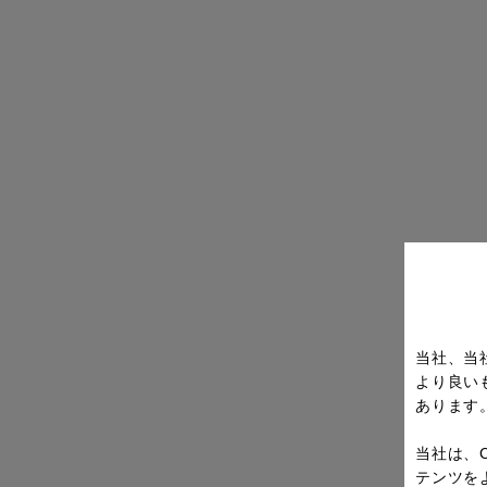
当社、当
より良い
あります
当社は、
テンツを