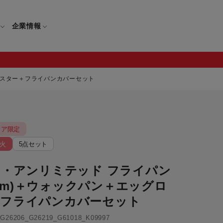
企業情報
ロースター＋フライパンカバーセット
電
ギフト
取扱説明書
トア限定
保証について
せ
調理家電
ギフト・プレゼント特集
火
5点セット
修理について
わせ
メーカー
ギフトラッピング対象製品一覧
ュ・アンリミテッド フライパン
覧
・ブレンダー
部品注文について
28cm)＋ウォックパン＋エッグロ
レンダー
セール
＋フライパンカバーセット
ロセッサー
セール対象製品一覧
6206_G26219_G61018_K09997
調理器