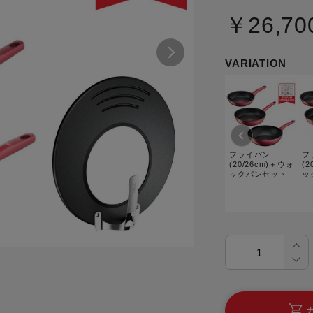
トル
カトラリー一覧
カトラリー
トースター一覧
￥26,70
トースタ
カスタマーハラスメント
電気圧力鍋一覧
電気圧力
について
圧力鍋
VARIATION
炊飯器一覧
炊飯器
採用情報
生活家電一覧
生活家
・電気圧力鍋
すべての炊飯器一覧
すべての炊飯器
すべての生活家電一覧
すべての
毛玉クリーナー一覧
毛玉クリ
アイロン・衣類スチーマー一覧
アイロン・衣類スチーマー
フライパン
フ
(20/26cm)＋ウォ
(2
加湿器一覧
加湿器
ックパンセット
ッ
すべてのアイロン・衣類スチーマー
すべてのアイロン・衣類スチーマー
一覧
衣類スチーマーアイロン兼用タイプ
終売製
衣類スチーマーアイロン兼用タイプ
(2way)
(2way)一覧
衣類スチーマー専用タイプ(1way)
衣類スチーマー専用タイプ(1way)一
覧
スチームアイロン
スチームアイロン一覧