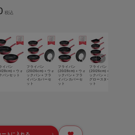
0
ー
税込
ピックアップ
鍋
ランキング
電
アウトレット一覧
限定製品
生活家電
キャンペーン・特集
ーナー
ライパン
フライパン
フライパン
フライパン
フライパ
0/28cm)＋ウォ
(20/26cm)＋ウォ
(20/28cm)＋ウォ
(20/26cm)＋ウォ
(20/28
クパンセット
ックパン＋フラ
ックパン＋フラ
ックパン＋エッ
ックパン
イパンカバーセ
イパンカバーセ
グロースターセ
グロース
ット
ット
ット
ット
品一覧
カートに入れる