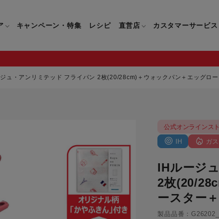
ア
キャンペーン・特集
レシピ
直営店
カスタマーサービス
ージュ・アンリミテッド フライパン 2枚(20/28cm)＋ウォックパン＋エッグ
鍋
よくあるご質問
キッチン用品一覧
キッチン用品
企業情報トップ
直営店情報
お問い合わせ
調理家電一覧
調理家
公式オンラインス
パン・鍋
製品についてのよくあるご質問
すべてのキッチン用品一覧
すべてのキッチン用品
製品についてのお問い合わ
すべての調理家電一覧
すべての
ティファールについて
直営店限定製品一覧
IH
ガス
イパン・鍋
ご購入についてのよくあるご質問
キッチンナイフ(包丁)一覧
キッチンナイフ(包丁)
ご購入についてのお問い合
コーヒーメーカー一覧
コーヒー
ティファールの歴史
IHルージ
フライパン・鍋
ティファール会員に関するよくある
マルチみじん切り器一覧
マルチみじん切り器
ミキサー・ブレンダー一
ミキサー
ご質問
2枚(20/
保存容器一覧
保存容器
ハンドブレンダー一覧
ハンドブ
CM・ブランド動画
ースター
ドリンクウェア一覧
ドリンクウェア
フードプロセッサー一覧
フードプ
製品品番：G26202_G2
グループセブジャパン
キッチンツール一覧
キッチンツール
卓上IH調理器一覧
卓上IH