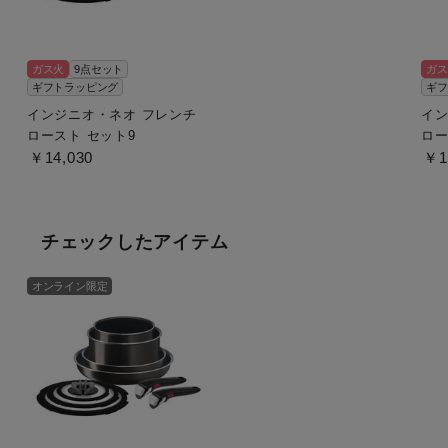
ガス火
9点セット
ガス
ギフトラッピング
ギフ
インジニオ・ネオ フレンチ
イン
ロースト セット9
ロー
￥14,030
￥1
チェックしたアイテム
オンライン限定