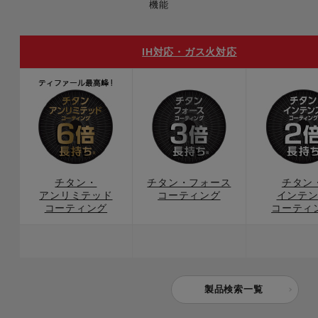
機能
IH対応・ガス火対応
チタン・
チタン・フォース
チタン
アンリミテッド
コーティング
インテ
コーティング
コーティ
製品検索一覧