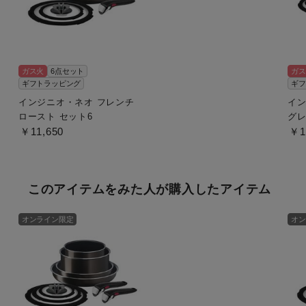
ガス火
6点セット
ガス
ギフトラッピング
ギフ
インジニオ・ネオ フレンチ
イン
ロースト セット6
グレ
￥11,650
￥1
このアイテムをみた人が購入したアイテム
オンライン限定
オン