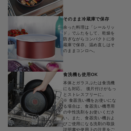
そのまま冷蔵庫で保存
余った料理は「シールリッ
ド」でふたをして、乾燥を
防ぎながらコンパクトに冷
蔵庫で保存。温め直しはそ
のままコンロへ。
食洗機も使用OK
本体とガラスぶたは食洗機
にも対応。 後片付けがもっ
とストレスフリーに。
※ 食器洗い機をお使いにな
る場合は、食器洗い機専用
の中性洗剤をお使いくださ
い。また、食器洗い機およ
びご使用になる洗剤の取扱
説明書や使用上の注意をご