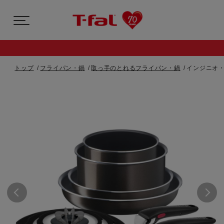
トップ
フライパン・鍋
取っ手のとれるフライパン・鍋
インジニオ・