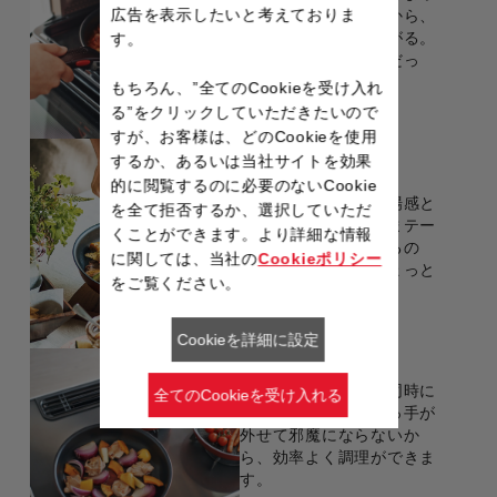
広告を表示したいと考えておりま
ーブンに入れられるから、
料理の幅がグッと広がる。
す。
手の込んだメニューだっ
て、ストレスフリー！
もちろん、”全てのCookieを受け入れ
る”をクリックしていただきたいので
すが、お客様は、どのCookieを使用
熱々をそのまま
するか、あるいは当社サイトを効果
テーブルへ
的に閲覧するのに必要のないCookie
できたての料理の臨場感と
を全て拒否するか、選択していただ
おいしさを、そのままテー
くことができます。より詳細な情報
ブルへ。洗い物が減るの
に関しては、当社の
Cookieポリシー
も、忙しい日々にちょっと
をご覧ください。
嬉しいポイント。
Cookieを詳細に設定
同時調理もスムーズ
狭いコンロで複数を同時に
全てのCookieを受け入れる
調理するときも、取っ手が
外せて邪魔にならないか
ら、効率よく調理ができま
す。