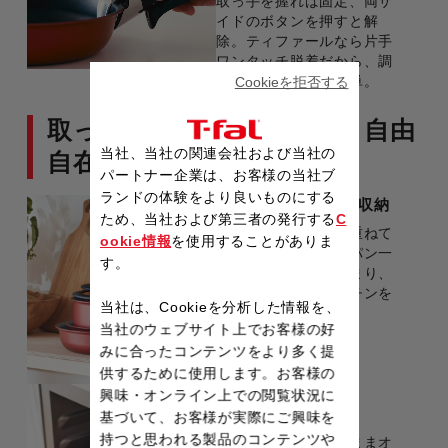
取っ手を握れば固定、両サ
イドのボタンを押すと解
除。ティファールなら片手
ワンタッチ脱着だから、調
理中の付け外しも簡単。
Cookieを拒否する
取っ手がとれるから叶う、自由
当社、当社の関連会社および当社の
自在な使い方
パートナー企業は、お客様の当社ブ
ランドの体験をより良いものにする
コンパクトに重ねて収納
ため、当社および第三者の発行する
C
取っ手がとれるから重ねて
ookie情報
を使用することがありま
収納できる。フライパン一
す。
枚分のスペースに収まり、
すっきりとしたキッチンを
当社は、Cookieを分析した情報を、
実現します。
当社のウェブサイト上でお客様の好
みに合ったコンテンツをより多く提
供するために使用します。お客様の
オーブン料理が
興味・オンライン上での閲覧状況に
もっと身近に
基づいて、お客様が実際にご興味を
持つと思われる製品のコンテンツや
取っ手を外してそのままオ