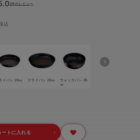
5.0
1件のレビュー
ー
ピックアップ
鍋
税込
ランキング
電
アウトレット一覧
限定製品
生活家電
キャンペーン・特集
ーナー
ライパン 26㎝
フライパン 28㎝
ウォックパン 26
㎝
品一覧
カートに入れる