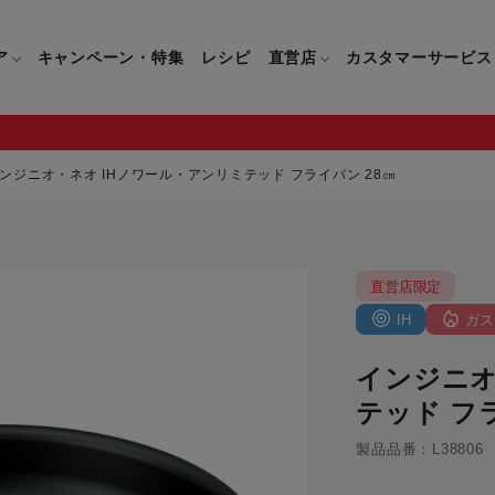
ア
キャンペーン・特集
レシピ
直営店
カスタマーサービス
ンジニオ・ネオ IHノワール・アンリミテッド フライパン 28㎝
鍋
よくあるご質問
キッチン用品一覧
キッチン用品
企業情報トップ
直営店情報
お問い合わせ
調理家電一覧
調理家
直営店限定
パン・鍋
製品についてのよくあるご質問
すべてのキッチン用品一覧
すべてのキッチン用品
製品についてのお問い合わ
すべての調理家電一覧
すべての
ティファールについて
直営店限定製品一覧
IH
ガス
イパン・鍋
ご購入についてのよくあるご質問
キッチンナイフ(包丁)一覧
キッチンナイフ(包丁)
ご購入についてのお問い合
コーヒーメーカー一覧
コーヒー
ティファールの歴史
インジニオ
フライパン・鍋
ティファール会員に関するよくある
マルチみじん切り器一覧
マルチみじん切り器
ミキサー・ブレンダー一
ミキサー
ご質問
テッド フ
保存容器一覧
保存容器
ハンドブレンダー一覧
ハンドブ
CM・ブランド動画
製品品番：L38806
ドリンクウェア一覧
ドリンクウェア
フードプロセッサー一覧
フードプ
グループセブジャパン
キッチンツール一覧
キッチンツール
卓上IH調理器一覧
卓上IH