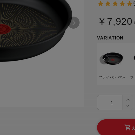
トル
カトラリー一覧
カトラリー
トースター一覧
トースタ
カスタマーハラスメント
電気圧力鍋一覧
電気圧力
￥7,920
について
圧力鍋
炊飯器一覧
炊飯器
採用情報
生活家電一覧
VARIATION
生活家
・電気圧力鍋
すべての炊飯器一覧
すべての炊飯器
すべての生活家電一覧
すべての
毛玉クリーナー一覧
毛玉クリ
アイロン・衣類スチーマー一覧
アイロン・衣類スチーマー
加湿器一覧
加湿器
フライパン 22㎝
フ
すべてのアイロン・衣類スチーマー
すべてのアイロン・衣類スチーマー
一覧
衣類スチーマーアイロン兼用タイプ
終売製
衣類スチーマーアイロン兼用タイプ
(2way)
(2way)一覧
衣類スチーマー専用タイプ(1way)
衣類スチーマー専用タイプ(1way)一
覧
スチームアイロン
スチームアイロン一覧