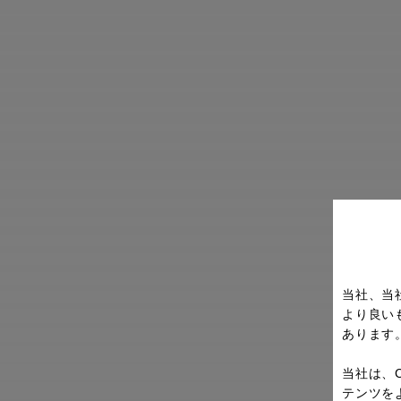
当社、当
より良い
あります
当社は、
テンツを