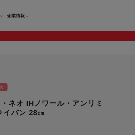
企業情報
電
ギフト
取扱説明書
保証について
せ
調理家電
ギフト・プレゼント特集
火
修理について
わせ
メーカー
ギフトラッピング対象製品一覧
・ネオ IHノワール・アンリミ
覧
・ブレンダー
部品注文について
ライパン 28㎝
レンダー
セール
ロセッサー
セール対象製品一覧
調理器