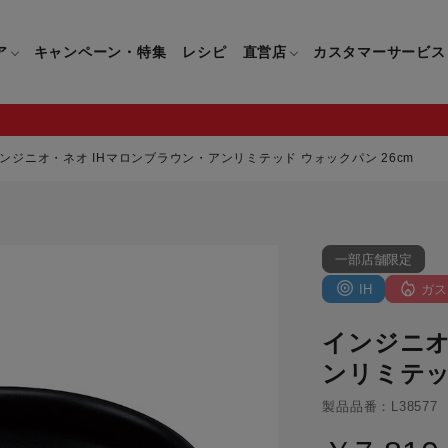
ア
キャンペーン・特集
レシピ
直営店
カスタマーサービス
ンジニオ・ネオ IHマロンブラウン・アンリミテッド ウォックパン 26cm
鍋
よくあるご質問
キッチン用品一覧
キッチン用品
企業情報トップ
直営店情報
お問い合わせ
調理家電一覧
調理家
一部店舗限定
パン・鍋
製品についてのよくあるご質問
すべてのキッチン用品一覧
すべてのキッチン用品
製品についてのお問い合わ
すべての調理家電一覧
すべての
ティファールについて
直営店限定製品一覧
IH
ガス
イパン・鍋
ご購入についてのよくあるご質問
キッチンナイフ(包丁)一覧
キッチンナイフ(包丁)
ご購入についてのお問い合
コーヒーメーカー一覧
コーヒー
ティファールの歴史
インジニオ
フライパン・鍋
ティファール会員に関するよくある
マルチみじん切り器一覧
マルチみじん切り器
ミキサー・ブレンダー一
ミキサー
ご質問
ンリミテッ
保存容器一覧
保存容器
ハンドブレンダー一覧
ハンドブ
CM・ブランド動画
製品品番：L38577
ドリンクウェア一覧
ドリンクウェア
フードプロセッサー一覧
フードプ
グループセブジャパン
キッチンツール一覧
キッチンツール
卓上IH調理器一覧
卓上IH