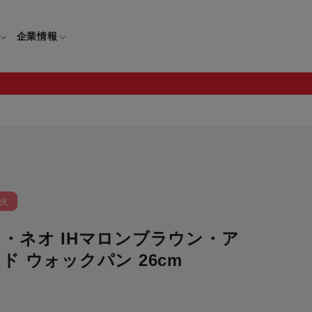
企業情報
電
ギフト
取扱説明書
保証について
せ
調理家電
ギフト・プレゼント特集
火
修理について
わせ
メーカー
ギフトラッピング対象製品一覧
・ネオ IHマロンブラウン・ア
覧
・ブレンダー
部品注文について
ド ウォックパン 26cm
レンダー
セール
ロセッサー
セール対象製品一覧
調理器