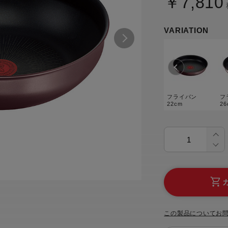
￥7,810
トル
カトラリー一覧
カトラリー
トースター一覧
トースタ
カスタマーハラスメント
電気圧力鍋一覧
電気圧力
VARIATION
について
圧力鍋
炊飯器一覧
炊飯器
採用情報
生活家電一覧
生活家
・電気圧力鍋
すべての炊飯器一覧
すべての炊飯器
すべての生活家電一覧
すべての
フライパン
フ
22cm
26
毛玉クリーナー一覧
毛玉クリ
アイロン・衣類スチーマー一覧
アイロン・衣類スチーマー
加湿器一覧
加湿器
すべてのアイロン・衣類スチーマー
すべてのアイロン・衣類スチーマー
一覧
衣類スチーマーアイロン兼用タイプ
終売製
衣類スチーマーアイロン兼用タイプ
(2way)
(2way)一覧
衣類スチーマー専用タイプ(1way)
衣類スチーマー専用タイプ(1way)一
覧
スチームアイロン
スチームアイロン一覧
この製品についてお