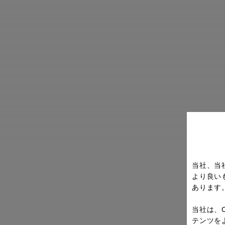
当社、当
より良い
あります
当社は、
テンツを