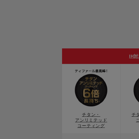
IH
チタン・
チ
アンリミテッド
コーティング