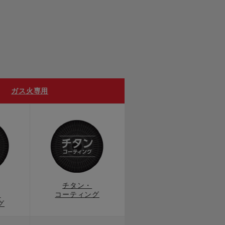
ガス火専用
チタン・
ス
コーティング
グ