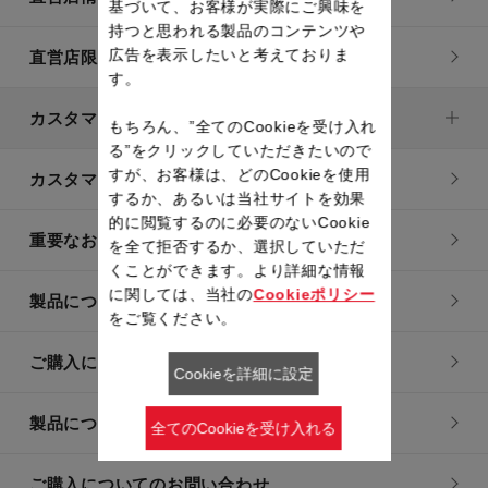
基づいて、お客様が実際にご興味を
持つと思われる製品のコンテンツや
広告を表示したいと考えておりま
直営店限定製品一覧
す。
カスタマーサービス
もちろん、”全てのCookieを受け入れ
る”をクリックしていただきたいので
すが、お客様は、どのCookieを使用
カスタマーサービストップ
するか、あるいは当社サイトを効果
的に閲覧するのに必要のないCookie
重要なお知らせ
を全て拒否するか、選択していただ
くことができます。より詳細な情報
に関しては、当社の
Cookieポリシー
製品についてのよくあるご質問
をご覧ください。
ご購入についてのよくあるご質問
Cookieを詳細に設定
製品についてのお問い合わせ
全てのCookieを受け入れる
ご購入についてのお問い合わせ