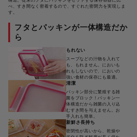
構造。従来のフタにパッキンをセットする保存容器に比
べ、すき間なく密着するので、すぐれた密閉力を実現しま
す。
フタとパッキンが一体構造だか
ら
もれない
スープなどの汁物を入れて
も、もれません。においも
れもしないので、においの
強い食材の保存にも最適。
清潔
パッキン部分に繁殖する雑
菌をブロック！パッキン一
体構造だから雑菌の入り込
むすき間を与えません。お
手入れも簡単。
新鮮さ長持ち
密閉性が高いから、乾燥や