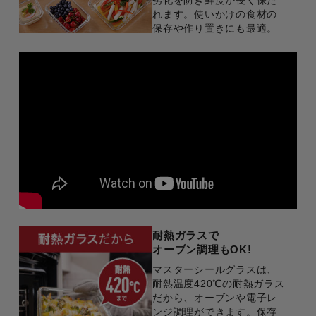
劣化を防ぎ鮮度が長く保た
れます。使いかけの食材の
保存や作り置きにも最適。
耐熱ガラスで
オーブン調理もOK!
マスターシールグラスは、
耐熱温度420℃の耐熱ガラス
だから、オーブンや電子レ
ンジ調理ができます。保存