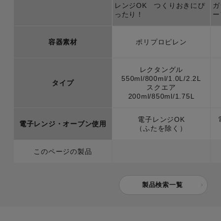
レンジOK つくりおきにぴ
ガ
ったり！
ー
容器素材
ポリプロピレン
レクタングル
550ml/800ml/1.0L/2.2L
タイプ
スクエア
200ml/850ml/1.75L
電子レンジOK
電子レンジ・オーブン使用
（ふたを除く）
このページの製品
製品検索一覧