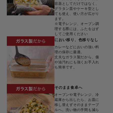
容器としてだけではなく、
グラタン皿やケーキ型とし
ても使え、使い方が広がり
ます。
※電子レンジ、オーブン調
理する際には、ふたをはず
してご使用ください
におい移り、
色移りなし
カレーなどにおいの強い料
理の保存に最適。
丈夫なガラス製だから、傷
や油汚れにも強くお手入れ
も簡単です。
そのまま食卓へ
オーブンや電子レンジ、冷
蔵庫から出したら、お皿に
移し替えずそのままテーブ
ルへ。洗い物の手間も減ら