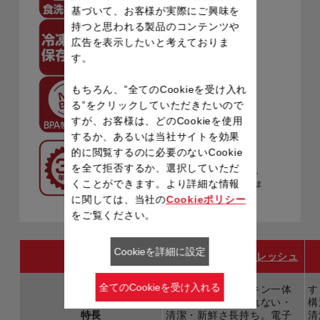
基づいて、お客様が実際にご興味を
持つと思われる製品のコンテンツや
広告を表示したいと考えておりま
冷凍保存もOK
す。
もちろん、”全てのCookieを受け入れ
有害物質BPAを
る”をクリックしていただきたいので
含まないから安心！
すが、お客様は、どのCookieを使用
するか、あるいは当社サイトを効果
確かな品質、
的に閲覧するのに必要のないCookie
安心の30年保証※
を全て拒否するか、選択していただ
※保証条件は製品の台紙をご参照ください。
くことができます。より詳細な情報
または
こちらのページ
でもご確認いただけま
す。
に関しては、当社の
Cookieポリシー
をご覧ください。
Cookieを詳細に設定
マスターシール フレッシュ
全てのCookieを受け入れる
すき間のないパッキン一体
す
構造のふたで、もれない・
構
特長
清潔・新鮮さ長持ち。電子
清