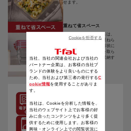
せます。
重ねて省スペース
マスターシールグラスは、
Cookieを拒否する
同じサイズの容器を重ねら
れるよう、工夫した形状に
なっています。場所を取ら
ずに、コンパクトに収納す
当社、当社の関連会社および当社の
ることができます。
パートナー企業は、お客様の当社ブ
ランドの体験をより良いものにする
ため、当社および第三者の発行する
C
ookie情報
を使用することがありま
す。
電子レンジOK
当社は、Cookieを分析した情報を、
※フタは外してください。
当社のウェブサイト上でお客様の好
みに合ったコンテンツをより多く提
供するために使用します。お客様の
食器洗い器OK
興味・オンライン上での閲覧状況に
※フタは高温をさけてお使い下さい