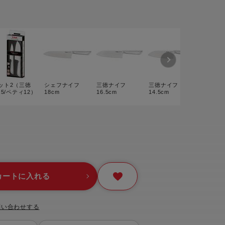
ー
ピックアップ
鍋
ランキング
電
アウトレット一覧
限定製品
ット2（三徳
シェフナイフ
三徳ナイフ
三徳ナイフ
スライシ
生活家電
6.5/ペティ12）
18cm
16.5cm
14.5cm
イフ 20
キャンペーン・特集
ーナー
品一覧
カートに入れる
問い合わせする