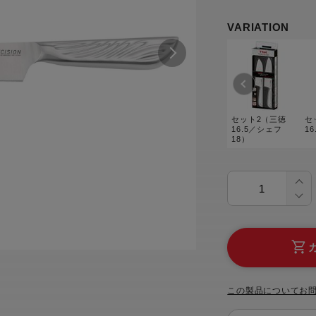
トル
カトラリー一覧
カトラリー
トースター一覧
トースタ
VARIATION
カスタマーハラスメント
電気圧力鍋一覧
電気圧力
について
圧力鍋
炊飯器一覧
炊飯器
採用情報
生活家電一覧
生活家
・電気圧力鍋
すべての炊飯器一覧
すべての炊飯器
セット2（三徳
セ
すべての生活家電一覧
すべての
16.5／シェフ
1
18）
毛玉クリーナー一覧
毛玉クリ
アイロン・衣類スチーマー一覧
アイロン・衣類スチーマー
加湿器一覧
加湿器
すべてのアイロン・衣類スチーマー
すべてのアイロン・衣類スチーマー
一覧
衣類スチーマーアイロン兼用タイプ
終売製
衣類スチーマーアイロン兼用タイプ
(2way)
(2way)一覧
衣類スチーマー専用タイプ(1way)
衣類スチーマー専用タイプ(1way)一
覧
スチームアイロン
スチームアイロン一覧
この製品についてお