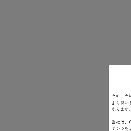
当社、当
より良い
あります
当社は、
テンツを