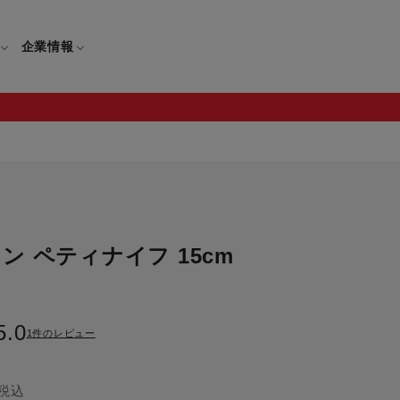
企業情報
電
ギフト
取扱説明書
保証について
ン ペティナイフ 15cm
せ
調理家電
ギフト・プレゼント特集
修理について
わせ
メーカー
ギフトラッピング対象製品一覧
覧
・ブレンダー
部品注文について
5.0
1件のレビュー
レンダー
セール
ロセッサー
セール対象製品一覧
税込
調理器