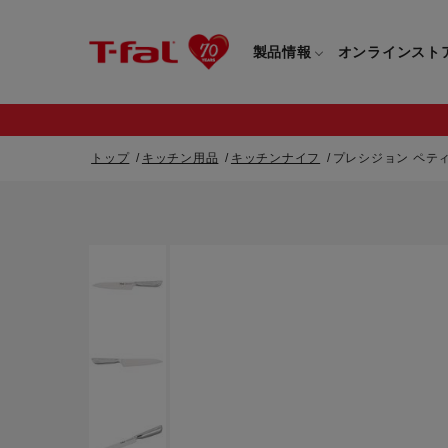
製品情報
オンラインスト
トップ
キッチン用品
キッチンナイフ
プレシジョン ペティ
フライパン・鍋一覧
カスタマーサービストップ
フライパン・
すべてのフライパン・鍋一覧
すべてのフライ
重要なお知らせ
取っ手つきフライパン・鍋一覧
取っ手つきフラ
取っ手のとれるフライパン・鍋一覧
取っ手のとれる
電気ケトル一覧
電気ケトル