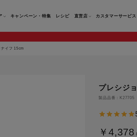
ア
キャンペーン・特集
レシピ
直営店
カスタマーサービス
ナイフ 15cm
鍋
よくあるご質問
キッチン用品一覧
キッチン用品
企業情報トップ
直営店情報
お問い合わせ
調理家電一覧
調理家
プレシジョ
パン・鍋
製品についてのよくあるご質問
すべてのキッチン用品一覧
すべてのキッチン用品
製品についてのお問い合わ
すべての調理家電一覧
すべての
ティファールについて
直営店限定製品一覧
イパン・鍋
ご購入についてのよくあるご質問
キッチンナイフ(包丁)一覧
キッチンナイフ(包丁)
ご購入についてのお問い合
コーヒーメーカー一覧
コーヒー
製品品番：K27705
ティファールの歴史
フライパン・鍋
ティファール会員に関するよくある
マルチみじん切り器一覧
マルチみじん切り器
ミキサー・ブレンダー一
ミキサー
ご質問
保存容器一覧
保存容器
ハンドブレンダー一覧
ハンドブ
CM・ブランド動画
ドリンクウェア一覧
ドリンクウェア
フードプロセッサー一覧
フードプ
￥4,378
グループセブジャパン
キッチンツール一覧
キッチンツール
卓上IH調理器一覧
卓上IH