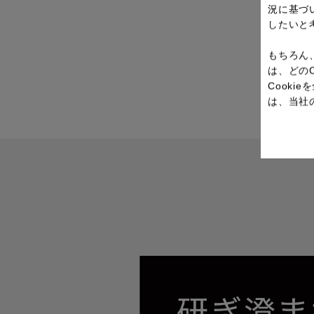
況に基づ
したいと
もちろん
は、どの
Cook
は、当社