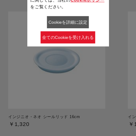
をご覧ください。
Cookieを詳細に設定
全てのCookieを受け入れる
インジニオ・ネオ シールリッド 16cm
イン
￥1,320
￥1