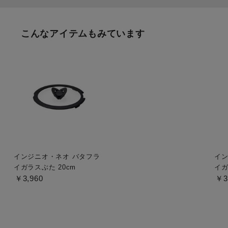
こんなアイテムもみています
インジニオ・ネオ バタフラ
イン
イガラスぶた 20cm
イガ
￥3,960
￥3