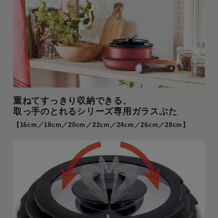
重ねてすっきり収納できる、
取っ手のとれるシリーズ専用ガラスぶた
【16cm／18cm／20cm／22cm／24cm／26cm／28cm】