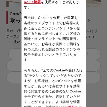
ookie情報
を使用することがありま
す。
Pots/Pans with Removable Handle
当社は、Cookieを分析した情報を、
取っ手のとれるフライパン・鍋
当社のウェブサイト上でお客様の好
みに合ったコンテンツをより多く提
重ねて収納できるから、キッチンがすっきり！熱々のまま
供するために使用します。お客様の
テーブルにも、オーブンや冷蔵庫にもそのまま入れられ
興味・オンライン上での閲覧状況に
て、使い方自由自在。
基づいて、お客様が実際にご興味を
持つと思われる製品のコンテンツや
特長とは？
選び方ガイド
広告を表示したいと考えておりま
す。
コーティングの違いとは？
もちろん、”全てのCookieを受け入れ
る”をクリックしていただきたいので
ラインナップをチェック
すが、お客様は、どのCookieを使用
するか、あるいは当社サイトを効果
的に閲覧するのに必要のないCookie
RELATED ITEM
を全て拒否するか、選択していただ
くことができます。より詳細な情報
関連製品
に関しては、当社の
Cookieポリシー