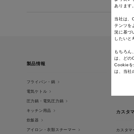
あります
当社は、
テンツを
況に基づ
したいと
もちろん
は、どの
製品情報
直営店
Cook
は、当社
フライパン・鍋
直営店情
電気ケトル
直営店限
圧力鍋・電気圧力鍋
キッチン用品
カスタ
炊飯器
アイロン・衣類スチーマー
カスタマ