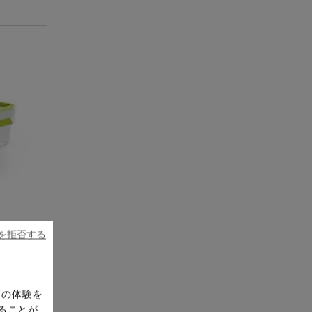
ー
ピックアップ
鍋
ランキング
電
アウトレット一覧
限定製品
生活家電
キャンペーン・特集
ーナー
品一覧
ieを拒否する
チボック
ドの体験を
ることが