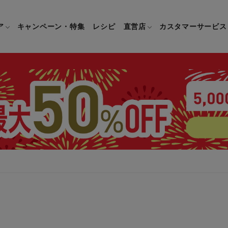
ア
キャンペーン・特集
レシピ
直営店
カスタマーサービス
鍋
よくあるご質問
キッチン用品一覧
キッチン用品
企業情報トップ
直営店情報
お問い合わせ
調理家電一覧
調理家
パン・鍋
製品についてのよくあるご質問
すべてのキッチン用品一覧
すべてのキッチン用品
製品についてのお問い合わ
すべての調理家電一覧
すべての
ティファールについて
直営店限定製品一覧
イパン・鍋
ご購入についてのよくあるご質問
キッチンナイフ(包丁)一覧
キッチンナイフ(包丁)
ご購入についてのお問い合
コーヒーメーカー一覧
コーヒー
ティファールの歴史
フライパン・鍋
ティファール会員に関するよくある
マルチみじん切り器一覧
マルチみじん切り器
ミキサー・ブレンダー一
ミキサー
ご質問
保存容器一覧
保存容器
ハンドブレンダー一覧
ハンドブ
CM・ブランド動画
ドリンクウェア一覧
ドリンクウェア
フードプロセッサー一覧
フードプ
グループセブジャパン
キッチンツール一覧
キッチンツール
卓上IH調理器一覧
卓上IH