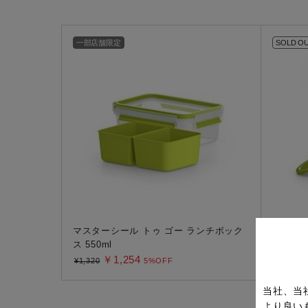
すべての電気ケトル一覧
すべての電気ケ
一部店舗限定
SOLD O
圧力鍋・電気圧力鍋一覧
圧力鍋・電気
すべての圧力鍋・電気圧力鍋一覧
すべての圧力鍋
圧力鍋一覧
圧力鍋
電気圧力鍋一覧
電気圧力鍋
マスターシール トゥ ゴー ランチボック
マスター
ス 550ml
1.1L
￥1,254
￥1,65
¥1,320
5%OFF
当社、当
より良い