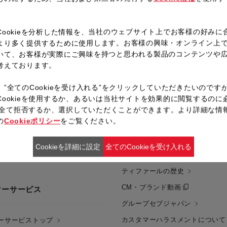
。
Cookieを分析した情報を、当社のウェブサイト上でお客様の好みに
より多く提供するために使用します。お客様の興味・オンライン上
いて、お客様が実際にご興味を持つと思われる製品のコンテンツや
考えております。
、”全てのCookieを受け入れる”をクリックしていただきたいのです
Cookieを使用するか、あるいは当社サイトを効果的に閲覧するのに
企業情報
ieを全て拒否するか、選択していただくことができます。より詳細な情
の
Cookieポリシー
をご覧ください。
報
企業情報トップ
Cookieを詳細に設定
全てのCookieを受け入れる
定製品一覧
ティファールについて
ティファールの歴史
CM・ブランド動画
マーサービス
グループセブジャパン
カスタマーハラスメントについて
ーサービストップ