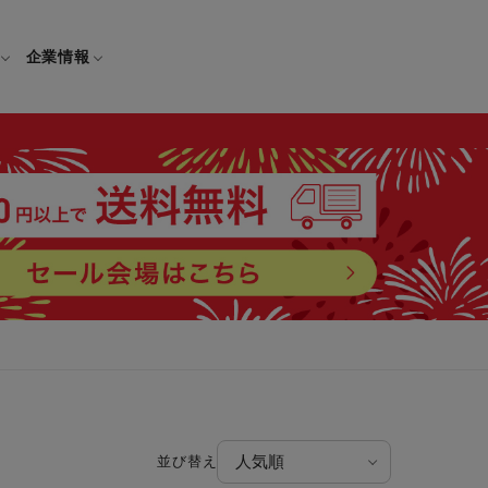
企業情報
電
ギフト
取扱説明書
保証について
せ
調理家電
ギフト・プレゼント特集
修理について
わせ
メーカー
ギフトラッピング対象製品一覧
覧
・ブレンダー
部品注文について
レンダー
セール
ロセッサー
並び替え
セール対象製品一覧
調理器