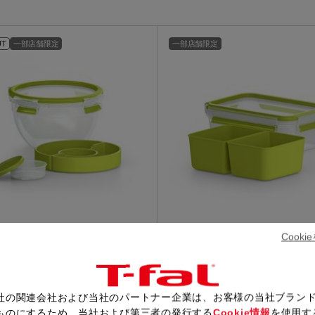
トル
カトラリー一覧
カトラリー
トースター一覧
トースタ
カスタマーハラスメント
電気圧力鍋一覧
電気圧力
UT
一部店舗限定
一部店舗限定
について
圧力鍋
炊飯器一覧
炊飯器
採用情報
生活家電一覧
生活家
・電気圧力鍋
すべての炊飯器一覧
すべての炊飯器
すべての生活家電一覧
すべての
毛玉クリーナー一覧
毛玉クリ
アイロン・衣類スチーマー一覧
アイロン・衣類スチーマー
加湿器一覧
加湿器
すべてのアイロン・衣類スチーマー
すべてのアイロン・衣類スチーマー
一覧
衣類スチーマーアイロン兼用タイプ
終売製
衣類スチーマーアイロン兼用タイプ
(2way)
(2way)一覧
Cook
シール トゥ ゴー サラダボウル
マスターシール トゥ ゴー ラン
衣類スチーマー専用タイプ(1way)
衣類スチーマー専用タイプ(1way)一
ス 1.0L
覧
スチームアイロン
0
￥1,650
スチームアイロン一覧
社の関連会社および当社のパートナー企業は、お客様の当社ブラン
ものにするため、当社および第三者の発行する
Cookie情報
を使用す