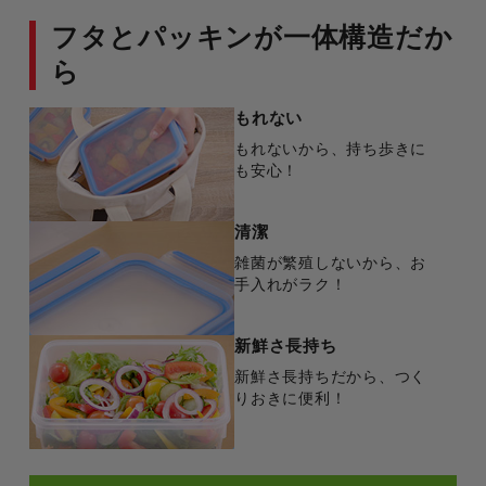
フタとパッキンが一体構造だか
ら
もれない
もれないから、持ち歩きに
も安心！
清潔
雑菌が繁殖しないから、お
手入れがラク！
新鮮さ長持ち
新鮮さ長持ちだから、つく
りおきに便利！