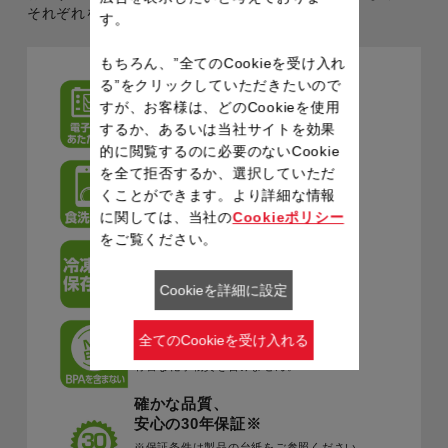
それぞれを美味しく食べられます。
す。
もちろん、”全てのCookieを受け入れ
る”をクリックしていただきたいので
電子レンジOK
すが、お客様は、どのCookieを使用
※ふたは外してご使用ください。
するか、あるいは当社サイトを効果
的に閲覧するのに必要のないCookie
を全て拒否するか、選択していただ
食洗器OK
くことができます。より詳細な情報
に関しては、当社の
Cookieポリシー
をご覧ください。
冷凍保存OK
Cookieを詳細に設定
全てのCookieを受け入れる
BPAを含まない
有害な化学物質を含みません。
確かな品質、
安心の30年保証※
※保証条件は製品の台紙をご参照ください。