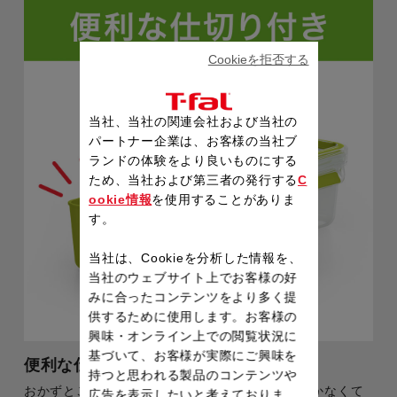
Cookieを拒否する
当社、当社の関連会社および当社の
パートナー企業は、お客様の当社ブ
ランドの体験をより良いものにする
ため、当社および第三者の発行する
C
ookie情報
を使用することがありま
す。
当社は、Cookieを分析した情報を、
当社のウェブサイト上でお客様の好
みに合ったコンテンツをより多く提
供するために使用します。お客様の
興味・オンライン上での閲覧状況に
基づいて、お客様が実際にご興味を
便利な仕切り付き
持つと思われる製品のコンテンツや
おかずとご飯を仕切れるから、おかずの汁気がつかなくて
広告を表示したいと考えておりま