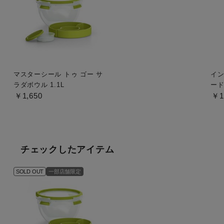
マスターシール トゥ ゴー サ
イン
ラダボウル 1.1L
ー
￥1,650
￥1
チェックしたアイテム
SOLD OUT
一部店舗限定