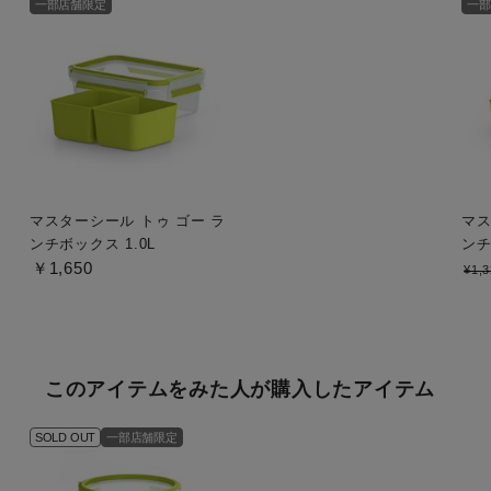
一部店舗限定
一部
マスターシール トゥ ゴー ラ
マス
ンチボックス 1.0L
ンチ
￥1,650
¥1,
このアイテムをみた人が購入したアイテム
SOLD OUT
一部店舗限定