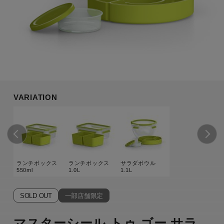
VARIATION
ランチボックス
ランチボックス
サラダボウル
550ml
1.0L
1.1L
SOLD OUT
一部店舗限定
マスターシール トゥ ゴー サラ