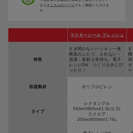
または
こちらのページ
でもご確認いただけま
す。
マスターシール フレッシュ
すき間のないパッキン一体
す
構造のふたで、もれない・
構
特長
清潔・新鮮さ長持ち。電子
清
レンジOK つくりおきにぴ
ガ
ったり！
ー
容器素材
ポリプロピレン
レクタングル
550ml/800ml/1.0L/2.2L
タイプ
スクエア
200ml/850ml/1.75L