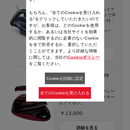
製品品番：FV6825J0
圧倒的パワフルスチームとテ
もちろん、”全てのCookieを受け入れ
ィファールNo.1のすべりで本
る”をクリックしていただきたいので
格的な仕上がり！コード付き
すが、お客様は、どのCookieを使用
アイロン
1件のレビュー
するか、あるいは当社サイトを効果
的に閲覧するのに必要のないCookie
￥13,000
を全て拒否するか、選択していただ
くことができます。より詳細な情報
詳細を見る
に関しては、当社の
Cookieポリシー
をご覧ください。
フリームーブ ミニ 6470
Cookieを詳細に設定
製品品番：FV6470J0
オートオフ搭載のハイグレー
全てのCookieを受け入れる
ドモデルのコードレススチー
ムアイロン。
￥13,000
詳細を見る