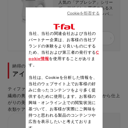
人気の「アプレシア」シリー
ズ。デザインと質感のあるス
Cookieを拒否する
タイリッシュな軽量コンパク
ト電気ケトル
￥5,830
当社、当社の関連会社および当社の
詳細を見る
パートナー企業は、お客様の当社ブ
ランドの体験をより良いものにする
ため、当社および第三者の発行する
C
ookie情報
を使用することがありま
す。
納得の仕上がり
アイロン・衣類スチーマー
当社は、Cookieを分析した情報を、
当社のウェブサイト上でお客様の好
ティファールの特長はパワフルなスチーム量。
みに合ったコンテンツをより多く提
繊維の奥まで浸透して、シワをしっかりのばすから仕上
供するために使用します。お客様の
がりの美しさが違います。
興味・オンライン上での閲覧状況に
基づいて、お客様が実際にご興味を
衣類ケアも納得の仕上がりに。
持つと思われる製品のコンテンツや
ターボプロ 6825
広告を表示したいと考えておりま
す。