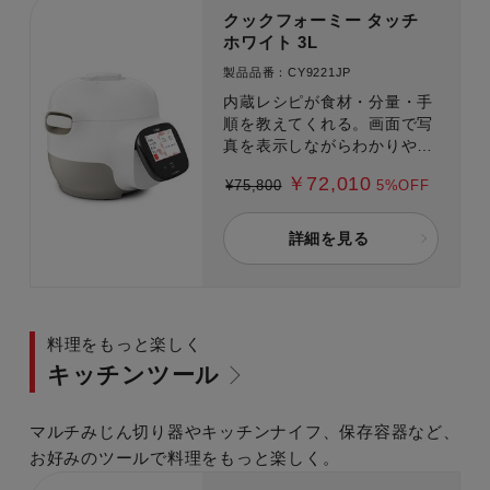
クックフォーミー タッチ
ホワイト 3L
製品品番：CY9221JP
内蔵レシピが食材・分量・手
順を教えてくれる。画面で写
真を表示しながらわかりやす
く調理を教えてくれるから真
￥72,010
¥75,800
5%OFF
似するだけで、初めてのレシ
ピも失敗ナシで作れます。
詳細を見る
料理をもっと楽しく
キッチンツール
マルチみじん切り器やキッチンナイフ、保存容器など、
お好みのツールで料理をもっと楽しく。