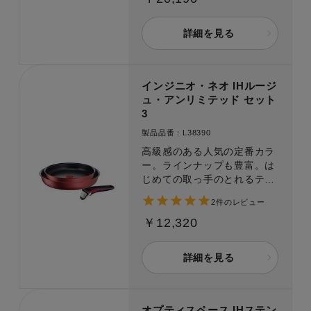
り付けにも便利なスプーンが
入った使い勝手の良い組み合
わせ。オンライン限定7点セ
詳細を見る
ット。
インジニオ・ネオ IHルージ
ュ・アンリミテッド セット
3
製品品番：L38390
高級感のある人気の定番カラ
ー。ラインナップも豊富。は
じめての取っ手のとれるティ
ファールにもおすすめの3点
2件のレビュー
セット。
￥12,320
詳細を見る
オプティスペース IHステン