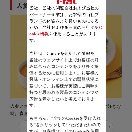
人参とオレンジのドレッシング
当社、当社の関連会社および当社の
パートナー企業は、お客様の当社ブ
ランドの体験をより良いものにする
ため、当社および第三者の発行する
C
ookie情報
を使用することがありま
す。
当社は、Cookieを分析した情報を、
当社のウェブサイト上でお客様の好
みに合ったコンテンツをより多く提
供するために使用します。お客様の
興味・オンライン上での閲覧状況に
基づいて、お客様が実際にご興味を
持つと思われる製品のコンテンツや
広告を表示したいと考えておりま
す。
人参とオレンジの甘さが美味しい、お子様の大好きな
味。食感も楽しめます。
もちろん、”全てのCookieを受け入れ
る”をクリックしていただきたいので
レシピを見る
すが、お客様は、どのCookieを使用