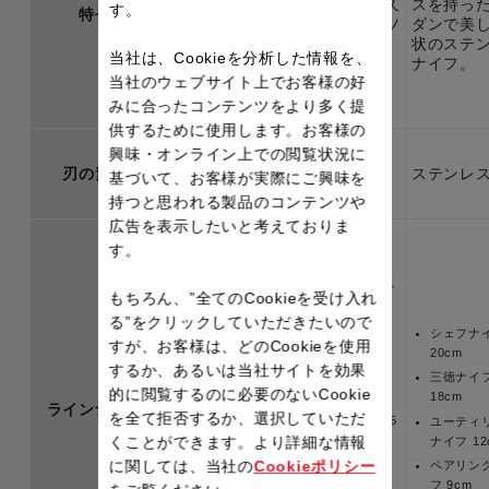
が長続き。耐久
スを持っ
す。
特長
ルインワンステ
性の高いドイツ
ダンで美
ンレスのナイ
製ステンレス。
状のステ
フ。10年保
当社は、Cookieを分析した情報を、
10年保証。
ナイフ。
証。
当社のウェブサイト上でお客様の好
みに合ったコンテンツをより多く提
供するために使用します。お客様の
興味・オンライン上での閲覧状況に
刃の素材
ステンレス
ステンレス
ステンレ
基づいて、お客様が実際にご興味を
持つと思われる製品のコンテンツや
広告を表示したいと考えておりま
す。
スライシングナ
スライシングナ
もちろん、”全てのCookieを受け入れ
イフ 20cm
イフ20cm
る”をクリックしていただきたいので
シェフナイフ
シェフナイフ
シェフナ
すが、お客様は、どのCookieを使用
18cm
18cm
20cm
するか、あるいは当社サイトを効果
三徳ナイフ
三徳ナイフ
三徳ナイ
的に閲覧するのに必要のないCookie
16.5cm
16.5cm
18cm
ラインナップ
を全て拒否するか、選択していただ
三徳ナイフ
三徳ナイフ14.5
ユーティ
14.5cm
㎝
くことができます。より詳細な情報
ナイフ 12
に関しては、当社の
Cookieポリシー
ペティナイフ
ペティナイフ
ペアリン
15cm
15cm
フ 9cm