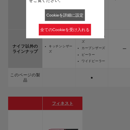
をご覧ください。
ペティナイフ
ペティナイフ
12cm
13cm
Cookieを詳細に設定
全てのCookieを受け入れる
キッチンシザー
ズ
ナイフ以外の
キッチンシザー
カーブシザーズ
ー
ラインナップ
ズ
ピーラー
ワイドピーラー
このページの製
●
品
フィネスト