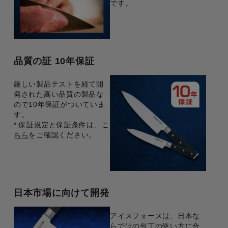
です。
品質の証 10年保証
厳しい製品テストを経て開
発された高い品質の製品な
ので
10年保証がついていま
す。
* 保証規定と保証条件は、
こ
ちら
をご確認ください。
日本市場に向けて開発
アイスフォースは、日本な
らではの包丁の使い方に合