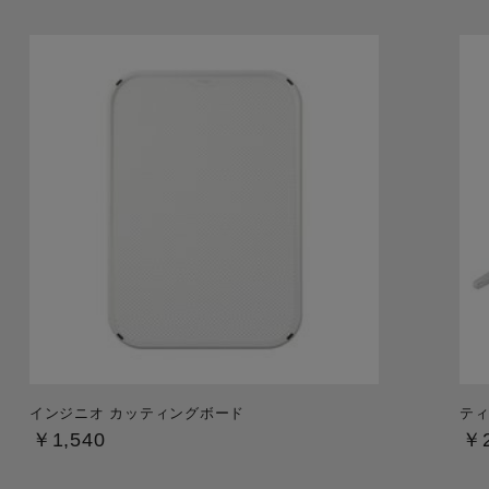
インジニオ カッティングボード
ティ
￥1,540
￥2