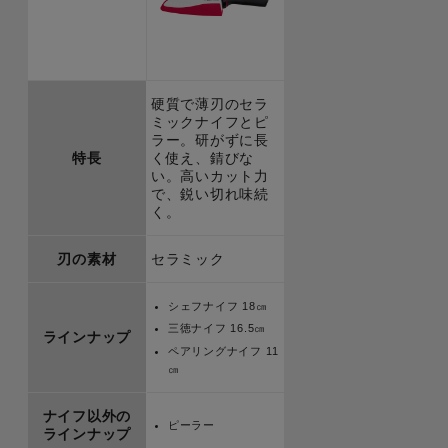
硬質で薄刃のセラ
ミックナイフとピ
ラー。研がずに長
特長
く使え、錆びな
い。高いカット力
で、鋭い切れ味続
く。
刃の素材
セラミック
シェフナイフ 18㎝
三徳ナイフ 16.5㎝
ラインナップ
ペアリングナイフ 11
㎝
ナイフ以外の
ピーラー
ラインナップ