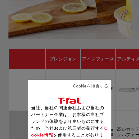
プレシジョン
アイスフォース
アルティ
Cookieを拒否する
当社、当社の関連会社および当社の
パートナー企業は、お客様の当社ブ
ランドの体験をより良いものにする
研ぎ澄まされた
ため、当社および第三者の発行する
C
氷点下の急冷技
高いカッ
刃で精巧なカッ
術で鋭い切れ味
グパフォ
ookie情報
を使用することがありま
トを実現。オー