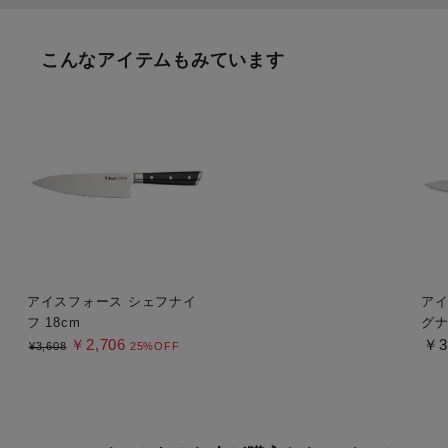
こんなアイテムもみています
アイスフォース シェフナイ
アイ
フ 18cm
グナ
￥2,706
￥3
¥3,608
25%OFF