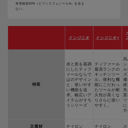
有害物質BPA（ビフィスフェノールA）を含ま
ない。
インジニオ
インジニオ+
高
赤と黒を基調
ティファール
ン
にしたティフ
最高ランクの
ル
ァールならで
キッチンツー
ズ
はのデザイン
ル。便利な機
優
特長
と、使いやす
能にこだわっ
経
い機能を追
たツールが耐
失
求。幅広いア
久性が高くな
質
イテムがそろ
りさらに使い
ツ
うシリーズ
やすく。
に
方
主素材
ナイロン
ナイロン
ス