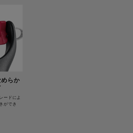
なめらか
ド
レードによ
きができ