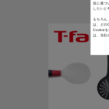
況に基づ
したいと
もちろん
は、どの
Cook
は、当社