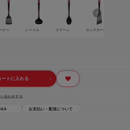
ー
ピックアップ
鍋
ランキング
ーナー
レードル
スプーン
ロングターナー
ストレー
電
アウトレット一覧
限定製品
生活家電
キャンペーン・特集
ーナー
カートに入れる
品一覧
問い合わせする
&A
お支払い・配送について