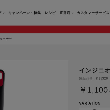
ア
キャンペーン・特集
レシピ
直営店
カスタマーサービス
グターナー
鍋
よくあるご質問
キッチン用品一覧
キッチン用品
企業情報トップ
直営店情報
お問い合わせ
調理家電一覧
調理家
インジニオ
パン・鍋
製品についてのよくあるご質問
すべてのキッチン用品一覧
すべてのキッチン用品
製品についてのお問い合わ
すべての調理家電一覧
すべての
ティファールについて
直営店限定製品一覧
イパン・鍋
ご購入についてのよくあるご質問
キッチンナイフ(包丁)一覧
キッチンナイフ(包丁)
ご購入についてのお問い合
コーヒーメーカー一覧
コーヒー
製品品番：K19329
ティファールの歴史
フライパン・鍋
ティファール会員に関するよくある
マルチみじん切り器一覧
マルチみじん切り器
ミキサー・ブレンダー一
ミキサー
￥1,100
ご質問
保存容器一覧
保存容器
ハンドブレンダー一覧
ハンドブ
CM・ブランド動画
ドリンクウェア一覧
ドリンクウェア
フードプロセッサー一覧
フードプ
VARIATION
グループセブジャパン
キッチンツール一覧
キッチンツール
卓上IH調理器一覧
卓上IH