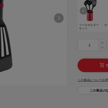
トル
カトラリー一覧
カトラリー
トースター一覧
トースタ
カスタマーハラスメント
電気圧力鍋一覧
電気圧力
について
圧力鍋
炊飯器一覧
炊飯器
ツールホルダー
タ
セット
採用情報
生活家電一覧
生活家
・電気圧力鍋
すべての炊飯器一覧
すべての炊飯器
すべての生活家電一覧
すべての
毛玉クリーナー一覧
毛玉クリ
アイロン・衣類スチーマー一覧
アイロン・衣類スチーマー
加湿器一覧
加湿器
すべてのアイロン・衣類スチーマー
すべてのアイロン・衣類スチーマー
一覧
衣類スチーマーアイロン兼用タイプ
終売製
衣類スチーマーアイロン兼用タイプ
(2way)
(2way)一覧
この製品についてお
衣類スチーマー専用タイプ(1way)
衣類スチーマー専用タイプ(1way)一
覧
スチームアイロン
この製品のQ
スチームアイロン一覧