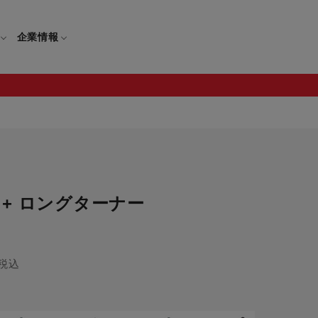
企業情報
電
ギフト
取扱説明書
保証について
+ ロングターナー
せ
調理家電
ギフト・プレゼント特集
修理について
わせ
メーカー
ギフトラッピング対象製品一覧
覧
・ブレンダー
部品注文について
税込
レンダー
セール
ロセッサー
セール対象製品一覧
調理器