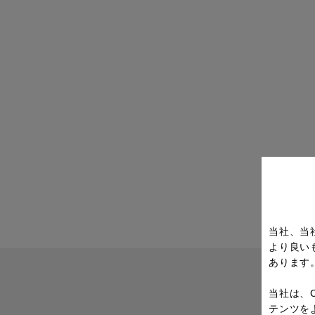
当社、当
より良い
あります
当社は、
テンツを