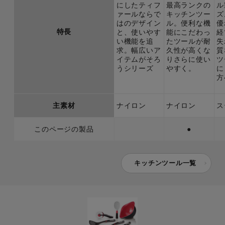
にしたティフ
最高ランクの
ル
ァールならで
キッチンツー
ズ
はのデザイン
ル。便利な機
優
特長
と、使いやす
能にこだわっ
経
い機能を追
たツールが耐
失
求。幅広いア
久性が高くな
質
イテムがそろ
りさらに使い
ツ
うシリーズ
やすく。
に
方
主素材
ナイロン
ナイロン
ス
このページの製品
●
キッチンツール一覧