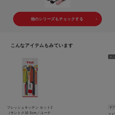
他のシリーズもチェックする
こんなアイテムもみています
オン
フレッシュキッチン セット2
ギフ
（サントク16.5cm／ユーテ
エピ