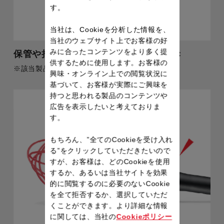
す。
当社は、Cookieを分析した情報を、
当社のウェブサイト上でお客様の好
みに合ったコンテンツをより多く提
保管や持ち運びに便利な保護カバー付き
供するために使用します。お客様の
※該当製品：ピーラー
興味・オンライン上での閲覧状況に
基づいて、お客様が実際にご興味を
持つと思われる製品のコンテンツや
広告を表示したいと考えておりま
す。
もちろん、”全てのCookieを受け入れ
る”をクリックしていただきたいので
すが、お客様は、どのCookieを使用
するか、あるいは当社サイトを効果
的に閲覧するのに必要のないCookie
を全て拒否するか、選択していただ
くことができます。より詳細な情報
に関しては、当社の
Cookieポリシー