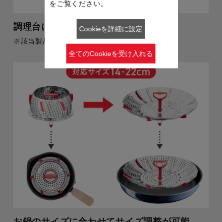
をご覧ください。
調理台につかないスタンド付きで清潔
Cookieを詳細に設定
※該当製品：ウィスク
全てのCookieを受け入れる
お鍋のサイズに合わせてサイズ調整が可能