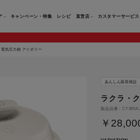
ア
キャンペーン・特集
レシピ
直営店
カスタマーサービス
 電気圧力鍋 アイボリー
鍋
よくあるご質問
キッチン用品一覧
キッチン用品
企業情報トップ
直営店情報
お問い合わせ
調理家電一覧
調理家
あんしん延長保証
パン・鍋
製品についてのよくあるご質問
すべてのキッチン用品一覧
すべてのキッチン用品
製品についてのお問い合わ
すべての調理家電一覧
すべての
ティファールについて
直営店限定製品一覧
ラクラ・ク
イパン・鍋
ご購入についてのよくあるご質問
キッチンナイフ(包丁)一覧
キッチンナイフ(包丁)
ご購入についてのお問い合
コーヒーメーカー一覧
コーヒー
ティファールの歴史
フライパン・鍋
ティファール会員に関するよくある
マルチみじん切り器一覧
マルチみじん切り器
ミキサー・ブレンダー一
ミキサー
製品品番：CY380A
ご質問
保存容器一覧
保存容器
ハンドブレンダー一覧
ハンドブ
￥28,00
CM・ブランド動画
ドリンクウェア一覧
ドリンクウェア
フードプロセッサー一覧
フードプ
グループセブジャパン
キッチンツール一覧
キッチンツール
卓上IH調理器一覧
卓上IH