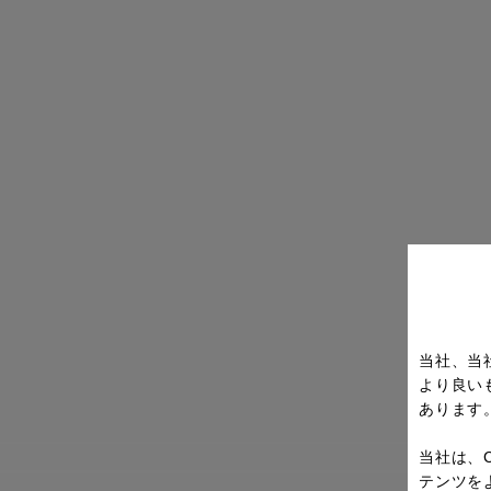
当社、当
より良い
あります
当社は、
テンツを