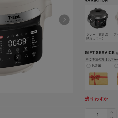
VARIATION
トル
カトラリー一覧
カトラリー
トースター一覧
トースタ
カスタマーハラスメント
電気圧力鍋一覧
電気圧力
について
圧力鍋
炊飯器一覧
炊飯器
採用情報
生活家電一覧
生活家
・電気圧力鍋
グレー（直営店
ア
すべての炊飯器一覧
すべての炊飯器
限定カラー）
すべての生活家電一覧
すべての
GIFT SERVICE
毛玉クリーナー一覧
毛玉クリ
アイロン・衣類スチーマー一覧
アイロン・衣類スチーマー
※ご希望の方は以下か
加湿器一覧
加湿器
包装紙
すべてのアイロン・衣類スチーマー
すべてのアイロン・衣類スチーマー
一覧
衣類スチーマーアイロン兼用タイプ
終売製
衣類スチーマーアイロン兼用タイプ
(2way)
(2way)一覧
衣類スチーマー専用タイプ(1way)
衣類スチーマー専用タイプ(1way)一
覧
スチームアイロン
残りわずか
スチームアイロン一覧