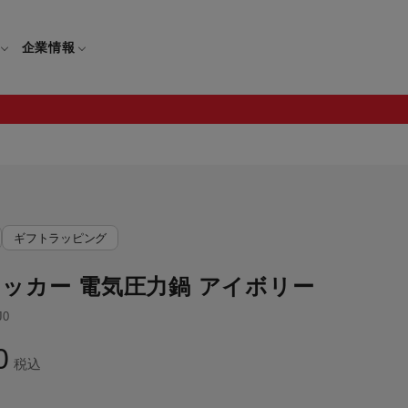
企業情報
電
ギフト
取扱説明書
ギフトラッピング
保証について
せ
調理家電
ギフト・プレゼント特集
ッカー 電気圧力鍋 アイボリー
修理について
わせ
メーカー
ギフトラッピング対象製品一覧
覧
・ブレンダー
J0
部品注文について
レンダー
セール
0
税込
ロセッサー
セール対象製品一覧
調理器