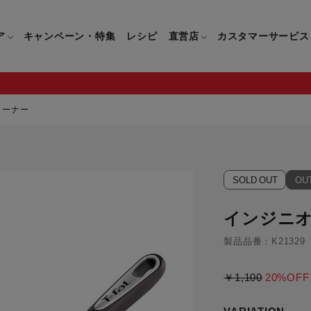
ア
キャンペーン・特集
レシピ
直営店
カスタマーサービス
ターナー
鍋
よくあるご質問
キッチン用品一覧
キッチン用品
企業情報トップ
直営店情報
お問い合わせ
調理家電一覧
調理家
SOLD OUT
OU
パン・鍋
製品についてのよくあるご質問
すべてのキッチン用品一覧
すべてのキッチン用品
製品についてのお問い合わ
すべての調理家電一覧
すべての
ティファールについて
直営店限定製品一覧
インジニオ
イパン・鍋
ご購入についてのよくあるご質問
キッチンナイフ(包丁)一覧
キッチンナイフ(包丁)
ご購入についてのお問い合
コーヒーメーカー一覧
コーヒー
ティファールの歴史
フライパン・鍋
ティファール会員に関するよくある
マルチみじん切り器一覧
マルチみじん切り器
ミキサー・ブレンダー一
ミキサー
製品品番：K21329
ご質問
保存容器一覧
保存容器
ハンドブレンダー一覧
ハンドブ
CM・ブランド動画
￥1,100
20%OFF
ドリンクウェア一覧
ドリンクウェア
フードプロセッサー一覧
フードプ
グループセブジャパン
キッチンツール一覧
キッチンツール
卓上IH調理器一覧
卓上IH