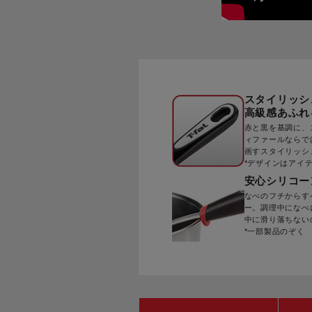
スタイリッシ
高級感あふれ
赤と黒を基調に、
ィファールならで
画すスタイリッシ
*デザインはアイ
安心シリコー
なべのフチからす
ー。調理中になべ
中に滑り落ちない
*一部製品のぞく