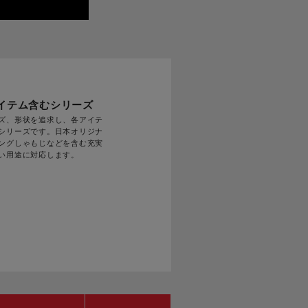
イテム
含むシリーズ
ズ、形状を追求し、各アイテ
シリーズです。日本オリジナ
ングしゃもじなどを含む充実
い用途に対応します。