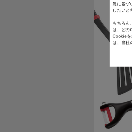
況に基づ
したいと
もちろん
は、どの
Cook
は、当社