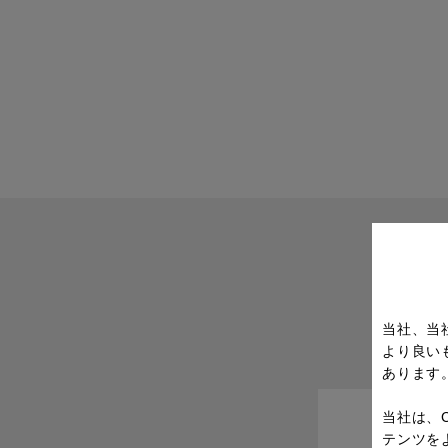
当社、当
より良い
あります
当社は、
テンツを