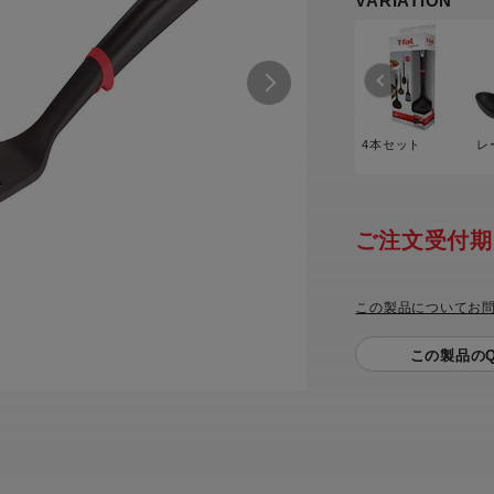
VARIATION
トル
カトラリー一覧
カトラリー
トースター一覧
トースタ
カスタマーハラスメント
電気圧力鍋一覧
電気圧力
について
圧力鍋
炊飯器一覧
炊飯器
採用情報
生活家電一覧
生活家
・電気圧力鍋
4本セット
レ
すべての炊飯器一覧
すべての炊飯器
すべての生活家電一覧
すべての
毛玉クリーナー一覧
毛玉クリ
アイロン・衣類スチーマー一覧
アイロン・衣類スチーマー
ご注文受付期
加湿器一覧
加湿器
すべてのアイロン・衣類スチーマー
すべてのアイロン・衣類スチーマー
一覧
この製品についてお
衣類スチーマーアイロン兼用タイプ
終売製
衣類スチーマーアイロン兼用タイプ
(2way)
この製品のQ
(2way)一覧
衣類スチーマー専用タイプ(1way)
衣類スチーマー専用タイプ(1way)一
覧
スチームアイロン
スチームアイロン一覧