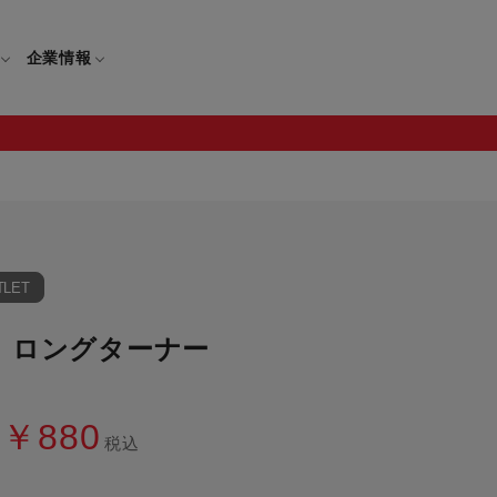
企業情報
電
ギフト
取扱説明書
TLET
保証について
せ
調理家電
ギフト・プレゼント特集
 ロングターナー
修理について
わせ
メーカー
ギフトラッピング対象製品一覧
覧
・ブレンダー
部品注文について
レンダー
セール
￥880
税込
ロセッサー
セール対象製品一覧
調理器