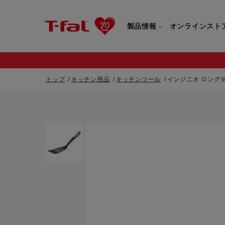
製品情報
オンラインスト
トップ
キッチン用品
キッチンツール
インジニオ ロング
フライパン・鍋一覧
カスタマーサービストップ
フライパン・
すべてのフライパン・鍋一覧
すべてのフライ
重要なお知らせ
取っ手つきフライパン・鍋一覧
取っ手つきフラ
取っ手のとれるフライパン・鍋一覧
取っ手のとれる
電気ケトル一覧
電気ケトル