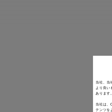
当社、当
より良い
あります
当社は、
テンツを