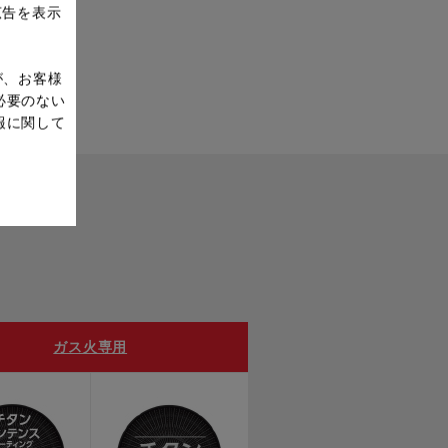
広告を表示
が、お客様
必要のない
報に関して
ガス火専用