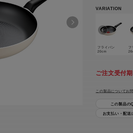
トル
カトラリー一覧
カトラリー
トースター一覧
トースタ
VARIATION
カスタマーハラスメント
電気圧力鍋一覧
電気圧力
について
圧力鍋
炊飯器一覧
炊飯器
採用情報
生活家電一覧
生活家
・電気圧力鍋
すべての炊飯器一覧
すべての炊飯器
フライパン
フ
すべての生活家電一覧
20cm
すべての
26
毛玉クリーナー一覧
毛玉クリ
アイロン・衣類スチーマー一覧
アイロン・衣類スチーマー
加湿器一覧
加湿器
ご注文受付期
すべてのアイロン・衣類スチーマー
すべてのアイロン・衣類スチーマー
一覧
衣類スチーマーアイロン兼用タイプ
終売製
衣類スチーマーアイロン兼用タイプ
(2way)
この製品についてお
(2way)一覧
衣類スチーマー専用タイプ(1way)
この製品のQ
衣類スチーマー専用タイプ(1way)一
覧
スチームアイロン
お支払い・配送
スチームアイロン一覧