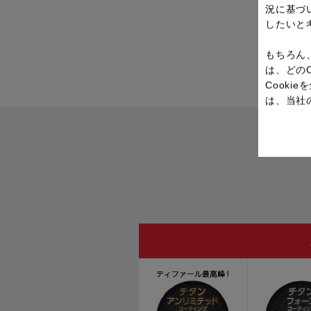
況に基づ
したいと
もちろん
は、どの
Cook
は、当社