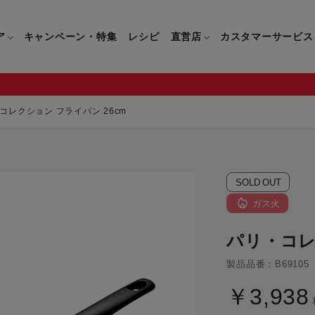
ア
キャンペーン・特集
レシピ
直営店
カスタマーサービス
コレクション フライパン 26cm
鍋
よくあるご質問
キッチン用品一覧
キッチン用品
企業情報トップ
直営店情報
お問い合わせ
調理家電一覧
調理家
SOLD OUT
パン・鍋
製品についてのよくあるご質問
すべてのキッチン用品一覧
すべてのキッチン用品
製品についてのお問い合わ
すべての調理家電一覧
すべての
ティファールについて
直営店限定製品一覧
ガス火
イパン・鍋
ご購入についてのよくあるご質問
キッチンナイフ(包丁)一覧
キッチンナイフ(包丁)
ご購入についてのお問い合
コーヒーメーカー一覧
コーヒー
ティファールの歴史
パリ・コレ
フライパン・鍋
ティファール会員に関するよくある
マルチみじん切り器一覧
マルチみじん切り器
ミキサー・ブレンダー一
ミキサー
ご質問
製品品番：B69105
保存容器一覧
保存容器
ハンドブレンダー一覧
ハンドブ
CM・ブランド動画
ドリンクウェア一覧
ドリンクウェア
フードプロセッサー一覧
フードプ
￥3,938
グループセブジャパン
キッチンツール一覧
キッチンツール
卓上IH調理器一覧
卓上IH