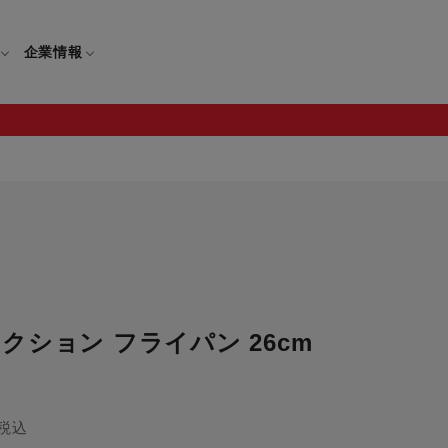
企業情報
電
ギフト
取扱説明書
保証について
せ
調理家電
ギフト・プレゼント特集
修理について
わせ
メーカー
ギフトラッピング対象製品一覧
クション フライパン 26cm
覧
・ブレンダー
部品注文について
レンダー
セール
ロセッサー
税込
セール対象製品一覧
調理器