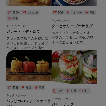
135分
フレンチ
20分
フレンチ
簡単
簡単
キッチンツール
タコとオリーブのサラダ
キッチンツール
ガレット・デ・ロワ
あっさりとしたタコとオリ
ーブのサラダは、軽めのワ
フランスで新年のお祝いに
インによく合います。
食べる伝統菓子。切り分け
たときにフェーブが当たっ
た人は王冠をかぶり、みん
なから祝福されます。
35分
洋風
簡単
20分
洋風
簡単
キッチンツール
キッチンツール
パプリカのジャックオーラ
ジャーサラダ
ンタン