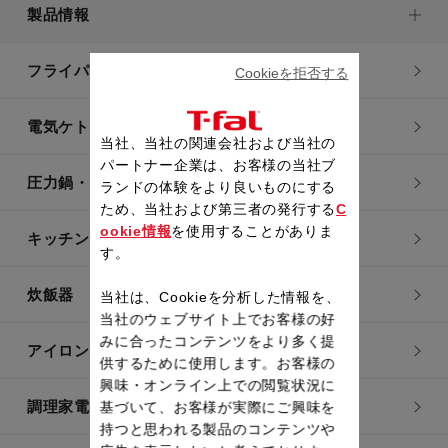
お手入れが簡単です。
製品情報
フライパン・鍋
Cookieを拒否する
電気ケトル
当社、当社の関連会社および当社の
パートナー企業は、お客様の当社ブ
圧力鍋・電気圧力鍋
ランドの体験をより良いものにする
ため、当社および第三者の発行する
C
ookie情報
を使用することがありま
キッチン用品
す。
炊飯器
当社は、Cookieを分析した情報を、
当社のウェブサイト上でお客様の好
みに合ったコンテンツをより多く提
アイロン・衣類スチーマー
供するために使用します。お客様の
興味・オンライン上での閲覧状況に
調理家電
基づいて、お客様が実際にご興味を
持つと思われる製品のコンテンツや