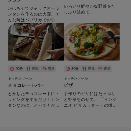
いろどり鮮やかな野菜をた
かぼちゃでジャックオーラ
っぷり詰めて。
ンタンを作るのは大変。そ
んな時はパプリカでお手軽
に作りましょう。お肉が詰
まってボリュームも満点で
す。
20分
洋風
簡単
30分
洋風
普通
キッチンツール
キッチンツール
チョコレートバー
ピザ
とかしたチョコレートにト
手作りのピザにはたっぷり
ッピングをするだけ！カン
と野菜をのせて。 「インジ
タンなのに、とってもおし
ニオ ピザカッター」の樹脂
ゃれ。ラッピングしてプレ
製ブレードは、お皿を傷つ
ゼントにどうぞ。
けにくく一度にきれいにピ
ザを切ることができます。
刃の部分は取り外せるので