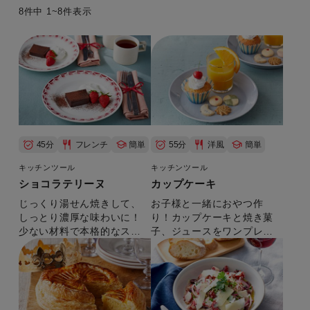
キーワード
8件中 1~8件表示
製品カテゴリー
45分
フレンチ
簡単
55分
洋風
簡単
キッチンツール
キッチンツール
ショコラテリーヌ
カップケーキ
じっくり湯せん焼きして、
お子様と一緒におやつ作
しっとり濃厚な味わいに！
り！カップケーキと焼き菓
少ない材料で本格的なスイ
子、ジュースをワンプレー
ーツが作れます。
トに盛りつければ、カフェ
気分を味わえます。
レシピ