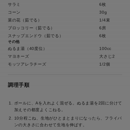
サラミ
6枚
コーン
30g
菜の花（茹でる）
1/4束
ブロッコリー（茹でる）
6房
スナップエンドウ（茹でる）
6枚
その他
ぬるま湯（40度位）
100cc
マヨネーズ
大さじ2
モッツアレラチーズ
1/2個
調理手順
ボールに、Aを入れよく混ぜる。ぬるま湯を2回に分けて
加えその都度よくこねる。
10分程こね、生地がひとまとまりになったら、フライパ
ンの大きさに合わせて生地を伸ばす。