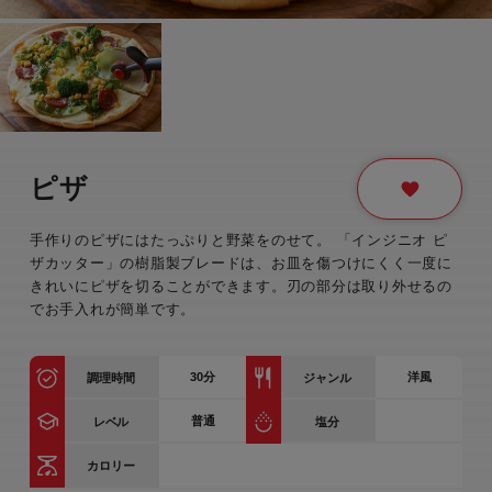
ピザ
手作りのピザにはたっぷりと野菜をのせて。 「インジニオ ピ
ザカッター」の樹脂製ブレードは、お皿を傷つけにくく一度に
きれいにピザを切ることができます。刃の部分は取り外せるの
でお手入れが簡単です。
30
分
洋風
調理時間
ジャンル
普通
レベル
塩分
カロリー