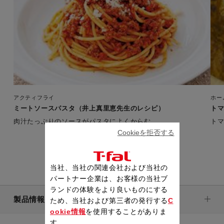
アクティフライ
ホー
ミートソースパスタ（井上真里恵先生のレシピ）
ト
肉汁たっぷりのソースがパスタによくからむ
ト
Cookieを拒否する
当社、当社の関連会社および当社の
パートナー企業は、お客様の当社ブ
ランドの体験をより良いものにする
製品情報
ため、当社および第三者の発行する
C
ookie情報
を使用することがありま
す。