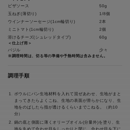
ビザソース
50g
玉ねぎ(薄切り)
1/8個
ウインナーソーセージ(1cm輪切り)
2本
ミニトマト(1cm輪切り)
2個
溶けるチーズ(シュレッドタイプ)
60g
＜仕上げ用＞
バジル
少々
※調理時間は、切る等の準備や予熱時間は含みません。
調理手順
ボウルにパン生地材料を入れて混ぜあわせ、生地がまと
まってきたらよくこね、生地の表面が滑らかになり、生
地をのばしたら指が透けるくらいまでこねる。（約10
分）
鍋の底と側面に薄くオリーブオイル(分量外)を塗り、生
地を丸めて合わせ目をしっかりと閉じ、合わせ目を下に