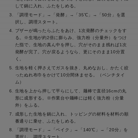
して鍋に入れ、ふたをしめる。
「調理モード」→「発酵」→「35℃」→「50分」を選
択し、調理スタート。
ブザーが鳴ったらふたをあけ、1次発酵のチェックをす
る。※生地が約2倍に膨らみ、強力粉（分量外）をつけ
た指で、生地の真ん中を押し、穴がそのまま残れば1次
発酵が完了。穴が戻るようなら、更にそのまま10分置
く。
生地を軽く押さえてガスを抜き、丸めなおし、かたく絞
ったぬれ布巾をかけて10分間休ませる。（ベンチタイ
ム）
生地を上から押して平らにして、麺棒で直径16cmの丸
形に成形する。※作業台や麺棒には軽く強力粉（分量
外）をふる。
成形した生地を鍋に入れ、トッピングの材料を材料の順
番通りに乗せ、ふたをしめる。
「調理モード」→「ベイク」→「140℃」→「20分」を
選択し、調理スタート。