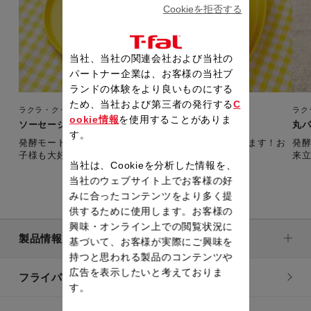
Cookieを拒否する
当社、当社の関連会社および当社の
パートナー企業は、お客様の当社ブ
ランドの体験をより良いものにする
ため、当社および第三者の発行する
C
ラクラ・クッカー プラス コンパクト
ラク
ookie情報
を使用することがありま
ソーセージチーズパン
丸
す。
発酵モード、ベイクモードで自家製パンが簡単に作れます！お
発
子様も大好きな味
来
当社は、Cookieを分析した情報を、
当社のウェブサイト上でお客様の好
みに合ったコンテンツをより多く提
供するために使用します。お客様の
興味・オンライン上での閲覧状況に
製品情報
基づいて、お客様が実際にご興味を
持つと思われる製品のコンテンツや
広告を表示したいと考えておりま
フライパン・鍋
す。