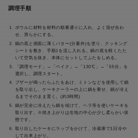
調理手順
ボウルに材料を材料の順番通りに入れ、よく混ぜ合わ
せ、滑らかにする。
鍋の底と側面に薄くバター(分量外)を塗り、クッキング
シートを敷き、手順1を流し入れる。鍋の底を軽くたた
いて空気を抜き、本体にセットしてふたをしめる。
「調理モード」→「ベイク」→「130℃」→「55分」を
選択し、調理スタート。
ブザーが鳴ったらふたをあけ、ミトンなどを使用して鍋
を取り出し、ケーキクーラーの上に鍋を乗せ、鍋が冷え
るまでそのまま置く。(約3時間)
鍋が完全に冷えたら鍋を傾けて、ヘラ等を使いケーキを
取り出す。※焼き上がりは生地の中心が少し柔らかい状
態です。
取り出したケーキにラップをかけて、冷蔵庫で1日冷や
して出来上がり。