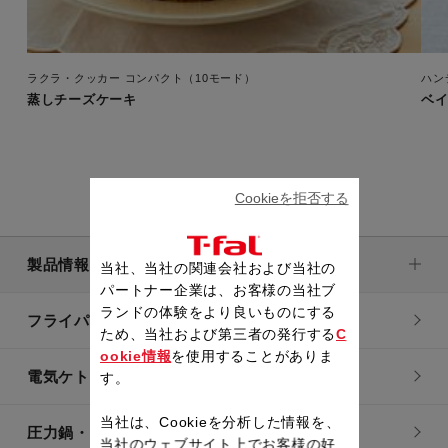
ラクラ・クッカー コンパクト（10モード）
ハン
蒸しチーズケーキ
ベ
Cookieを拒否する
製品情報
当社、当社の関連会社および当社の
パートナー企業は、お客様の当社ブ
ランドの体験をより良いものにする
フライパン・鍋
ため、当社および第三者の発行する
C
ookie情報
を使用することがありま
電気ケトル
す。
当社は、Cookieを分析した情報を、
圧力鍋・電気圧力鍋
当社のウェブサイト上でお客様の好