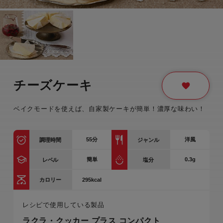
チーズケーキ
ベイクモードを使えば、自家製ケーキが簡単！濃厚な味わい！
55
分
洋風
調理時間
ジャンル
簡単
0.3g
レベル
塩分
295kcal
カロリー
レシピで使用している製品
ラクラ・クッカー プラス コンパクト