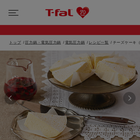
トップ
圧力鍋・電気圧力鍋
電気圧力鍋
レシピ一覧
チーズケーキ（