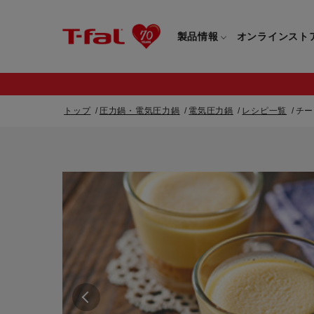
製品情報
オンラインスト
トップ
圧力鍋・電気圧力鍋
電気圧力鍋
レシピ一覧
チー
フライパン・鍋一覧
カスタマーサービストップ
フライパン・
すべてのフライパン・鍋一覧
すべてのフライ
重要なお知らせ
取っ手つきフライパン・鍋一覧
取っ手つきフラ
取っ手のとれるフライパン・鍋一覧
取っ手のとれる
電気ケトル一覧
電気ケトル