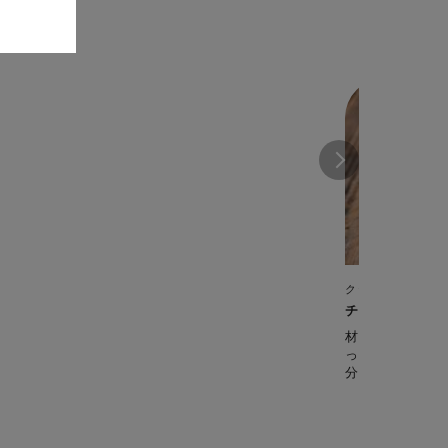
クックフォーミー 
チーズケーキ
材料を順に混ぜ
ったりのデザートです。 【
分】