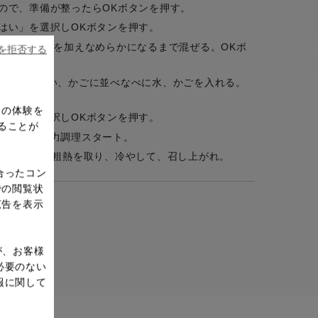
ので、準備が整ったらOKボタンを押す。
はい」を選択しOKボタンを押す。
すり混ぜ、Bを加えなめらかになるまで混ぜる。OKボ
ieを拒否する
イルでおおい、かごに並べなべに水、かごを入れる。
ドの体験を
はい」を選択しOKボタンを押す。
ることが
了したら圧力調理スタート。
0分保温し、粗熱を取り、冷やして、召し上がれ。
合ったコン
での閲覧状
広告を表示
が、お客様
必要のない
報に関して