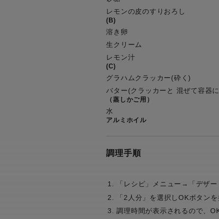
レモンの皮のすりおろし
(B)
溶き卵
生クリーム
レモン汁
(C)
グラハムクラッカー(砕く)
バター(クラッカーと 混ぜて容器に
（蒸しかご用）
水
アルミホイル
調理手順
「レシピ」メニュー→「デザー
「2人分」を選択しOKボタンを
調理時間が表示されるので、O