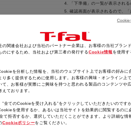
「下準備」の一覧が表示される
確認画面が表示されるので、「
ボウルを用意し、Aを入れよく
Cook
タンを押す。
Cをしいた容器に生地を入れホ
OKボタンを押す。
社の関連会社および当社のパートナー企業は、お客様の当社ブラン
確認画面が表示されるので、「
ものにするため、当社および第三者の発行する
Cookie情報
を使用す
フタを閉めて固定し、予熱が完
。
ブザーが鳴ったら、そのまま1
Cookieを分析した情報を、当社のウェブサイト上でお客様の好みに
より多く提供するために使用します。お客様の興味・オンライン上
いて、お客様が実際にご興味を持つと思われる製品のコンテンツや
考えております。
レシピ一覧へ戻る
、”全てのCookieを受け入れる”をクリックしていただきたいのです
Cookieを使用するか、あるいは当社サイトを効果的に閲覧するのに
ieを全て拒否するか、選択していただくことができます。より詳細な情
の
Cookieポリシー
をご覧ください。