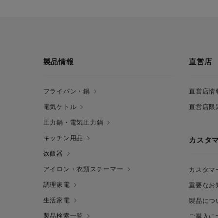
製品情報
直営店
フライパン・鍋
直営店情
電気ケトル
直営店限
圧力鍋・電気圧力鍋
キッチン用品
カスタ
炊飯器
アイロン・衣類スチーマー
カスタマ
調理家電
重要なお
生活家電
製品につ
製品検索一覧
ご購入に