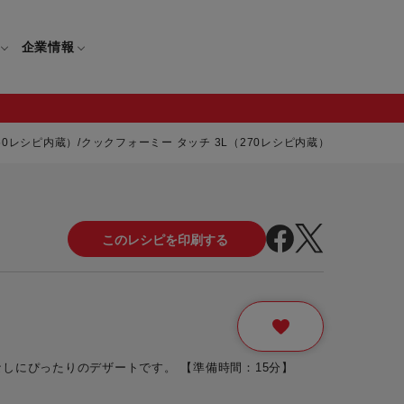
企業情報
50レシピ内蔵）/クックフォーミー タッチ 3L（270レシピ内蔵））
電
ギフト
取扱説明書
保証について
せ
調理家電
ギフト・プレゼント特集
修理について
わせ
メーカー
ギフトラッピング対象製品一覧
覧
・ブレンダー
部品注文について
レンダー
セール
しにぴったりのデザートです。 【準備時間：15分】
ロセッサー
セール対象製品一覧
調理器