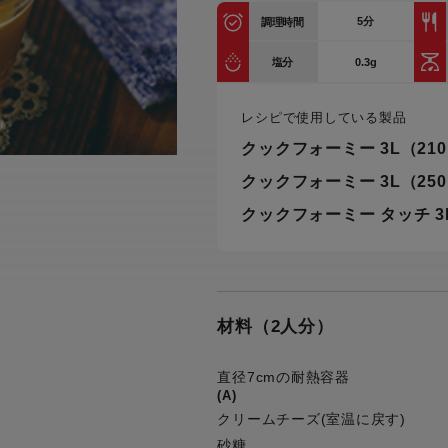
トル
5
分
調理時間
カトラリー一覧
カトラリー
トースター一覧
トースタ
カスタマーハラスメント
電気圧力鍋一覧
電気圧力
0.3g
塩分
について
圧力鍋
炊飯器一覧
炊飯器
レシピで使用している製品
採用情報
生活家電一覧
生活家
・電気圧力鍋
すべての炊飯器一覧
すべての炊飯器
クックフォーミー 3L（21
すべての生活家電一覧
すべての
クックフォーミー 3L（25
毛玉クリーナー一覧
毛玉クリ
アイロン・衣類スチーマー一覧
アイロン・衣類スチーマー
クックフォーミー タッチ 3
加湿器一覧
加湿器
すべてのアイロン・衣類スチーマー
すべてのアイロン・衣類スチーマー
一覧
衣類スチーマーアイロン兼用タイプ
終売製
衣類スチーマーアイロン兼用タイプ
(2way)
(2way)一覧
材料（2人分）
衣類スチーマー専用タイプ(1way)
衣類スチーマー専用タイプ(1way)一
覧
スチームアイロン
直径7cmの耐熱容器
(A)
スチームアイロン一覧
クリームチーズ(室温に戻す)
砂糖