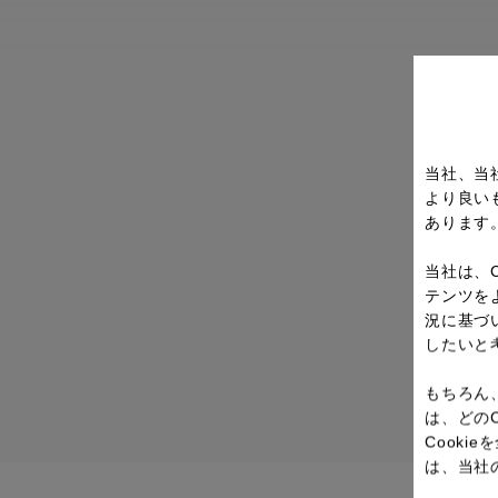
当社、当
より良い
あります
当社は、
テンツを
況に基づ
したいと
もちろん
は、どの
Cook
は、当社