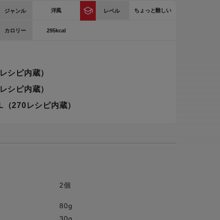
洋風
ちょっと難しい
ジャンル
レベル
ー
ピックアップ
鍋
295kcal
カロリー
ランキング
電
アウトレット一覧
0レシピ内蔵）
限定製品
生活家電
0レシピ内蔵）
キャンペーン・特集
ーナー
L（270レシピ内蔵）
品一覧
2個
80g
30g