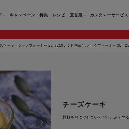
ア
キャンペーン・特集
レシピ
直営店
カスタマーサービス
ズケーキ（クックフォーミー 3L（210レシピ内蔵）/クックフォーミー 3L（2
鍋
よくあるご質問
キッチン用品一覧
キッチン用品
企業情報トップ
直営店情報
お問い合わせ
調理家電一覧
調理家
パン・鍋
製品についてのよくあるご質問
すべてのキッチン用品一覧
すべてのキッチン用品
製品についてのお問い合わ
すべての調理家電一覧
すべての
ティファールについて
直営店限定製品一覧
イパン・鍋
ご購入についてのよくあるご質問
キッチンナイフ(包丁)一覧
キッチンナイフ(包丁)
ご購入についてのお問い合
コーヒーメーカー一覧
コーヒー
ティファールの歴史
フライパン・鍋
ティファール会員に関するよくある
マルチみじん切り器一覧
マルチみじん切り器
ミキサー・ブレンダー一
ミキサー
チーズケーキ
ご質問
保存容器一覧
保存容器
ハンドブレンダー一覧
ハンドブ
CM・ブランド動画
材料を順に混ぜていくだけ。おもてな
ドリンクウェア一覧
ドリンクウェア
フードプロセッサー一覧
フードプ
グループセブジャパン
キッチンツール一覧
キッチンツール
卓上IH調理器一覧
卓上IH