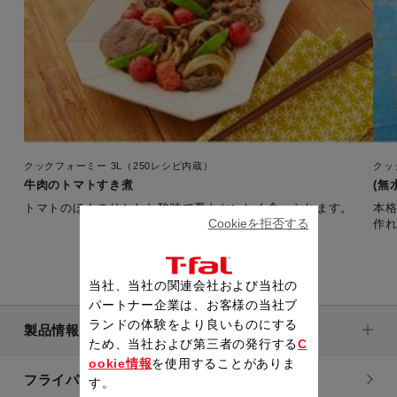
クックフォーミー 3L（250レシピ内蔵）
クッ
牛肉のトマトすき煮
(無
トマトのほんのりとした酸味で夏もおいしく食べられます。
本
Cookieを拒否する
作
当社、当社の関連会社および当社の
パートナー企業は、お客様の当社ブ
ランドの体験をより良いものにする
製品情報
ため、当社および第三者の発行する
C
ookie情報
を使用することがありま
フライパン・鍋
す。