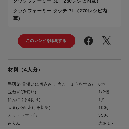
クックフォーミー 3L（250レシピ内蔵）
クックフォーミー タッチ 3L（270レシピ内
蔵）
材料（4人分）
手羽先(骨沿いに切込みし 塩こしょうをする)
8本
玉ねぎ(薄切り)
1/2個
にんにく(薄切り)
1片
大豆(水煮 水けを切る)
100g
カットトマト缶
350g
みりん
大さじ2