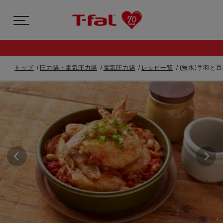
トップ
圧力鍋・電気圧力鍋
電気圧力鍋
レシピ一覧
(無水)手羽と