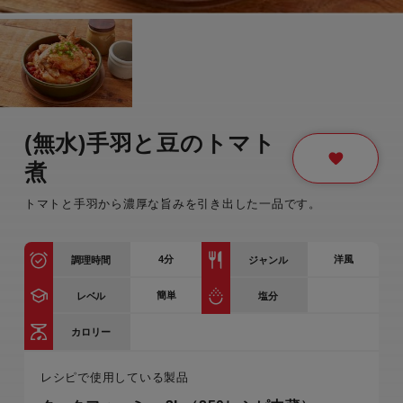
(無水)手羽と豆のトマト
煮
トマトと手羽から濃厚な旨みを引き出した一品です。
4
分
洋風
調理時間
ジャンル
簡単
レベル
塩分
カロリー
レシピで使用している製品