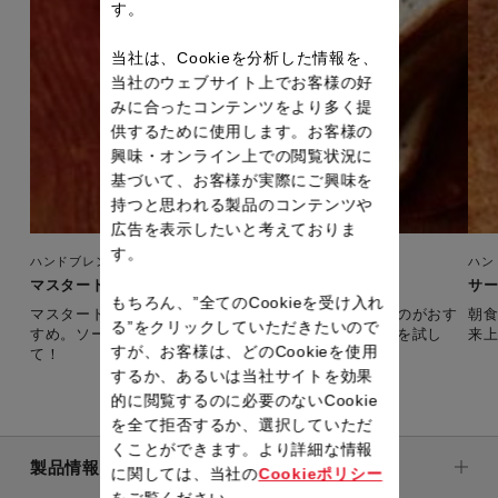
す。
当社は、Cookieを分析した情報を、
当社のウェブサイト上でお客様の好
みに合ったコンテンツをより多く提
供するために使用します。お客様の
興味・オンライン上での閲覧状況に
基づいて、お客様が実際にご興味を
持つと思われる製品のコンテンツや
広告を表示したいと考えておりま
す。
ハンドブレンダー（クリック＆ミックス）
ハン
マスタード食パン（ブーランジェリー）
サ
もちろん、”全てのCookieを受け入れ
マスタードが香るこのパンは、サンドウィッチにするのがおす
朝
る”をクリックしていただきたいので
すめ。ソーセージやローストチキンなど、お好みの具を試し
来
すが、お客様は、どのCookieを使用
て！
するか、あるいは当社サイトを効果
的に閲覧するのに必要のないCookie
を全て拒否するか、選択していただ
くことができます。より詳細な情報
製品情報
に関しては、当社の
Cookieポリシー