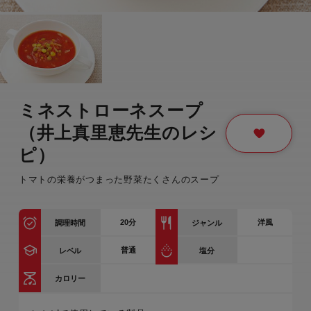
ミネストローネスープ
（井上真里恵先生のレシ
ピ）
トマトの栄養がつまった野菜たくさんのスープ
20
分
洋風
調理時間
ジャンル
普通
レベル
塩分
カロリー