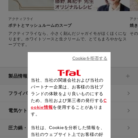
アクティフライ
アク
ポテトとマッシュルームのスープ
焼
アクティフライなら、小さく刻んだジャガイモがほくほくにな
そ
ります。ホワイトソースと生クリームで、とてもまろやかなス
ープです。
Cookieを拒否する
製品情報
当社、当社の関連会社および当社の
パートナー企業は、お客様の当社ブ
フライパン・鍋
ランドの体験をより良いものにする
ため、当社および第三者の発行する
C
ookie情報
を使用することがありま
電気ケトル
す。
当社は、Cookieを分析した情報を、
圧力鍋・電気圧力鍋
当社のウェブサイト上でお客様の好